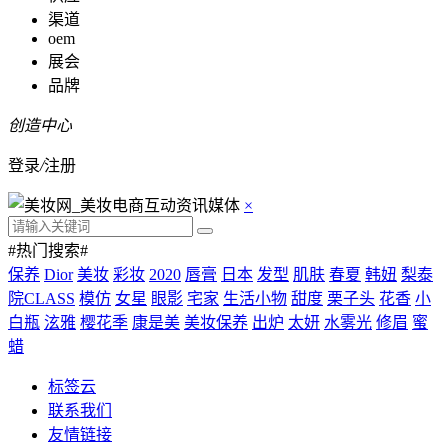
渠道
oem
展会
品牌
创造中心
登录
/
注册
×
#热门搜索#
保养
Dior
美妆
彩妆
2020
唇膏
日本
发型
肌肤
春夏
韩妞
梨泰
院CLASS
模仿
女星
眼影
宅家
生活小物
甜度
栗子头
花香
小
白瓶
泫雅
樱花季
康是美
美妆保养
出炉
太妍
水雾光
修眉
蜜
蜡
标签云
联系我们
友情链接