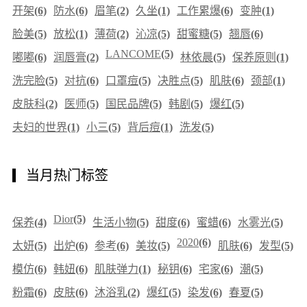
开架
(6)
防水
(6)
眉笔
(2)
久坐
(1)
工作累爆
(6)
变肿
(1)
脸美
(5)
放松
(1)
薄荷
(2)
沁凉
(5)
甜蜜糖
(5)
翘唇
(6)
LANCOME
(5)
嘟嘟
(6)
润唇膏
(2)
林依晨
(5)
保养原则
(1)
洗完脸
(5)
对抗
(6)
口罩痘
(5)
决胜点
(5)
肌肤
(6)
颈部
(1)
皮肤科
(2)
医师
(5)
国民品牌
(5)
韩剧
(5)
爆红
(5)
夫妇的世界
(1)
小三
(5)
背后痘
(1)
洗发
(5)
当月热门标签
Dior
(5)
保养
(4)
生活小物
(5)
甜度
(6)
蜜蜡
(6)
水雾光
(5)
2020
(6)
太妍
(5)
出炉
(6)
参考
(6)
美妆
(5)
肌肤
(6)
发型
(5)
模仿
(6)
韩妞
(6)
肌肤弹力
(1)
秘钥
(6)
宅家
(6)
潮
(5)
粉霜
(6)
皮肤
(6)
沐浴乳
(2)
爆红
(5)
染发
(6)
春夏
(5)