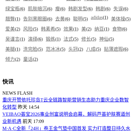
绿宝瓶
(6)
肌肤暗沉
(6)
瘦
(6)
韩剧发型
(6)
韩剧
(6)
失误
(6)
adidas
(1)
翘臀
(1)
告别黑眼圈
(6)
去黄
(6)
聪明
(5)
美体操
(5)
爱美
(2)
风险
(5)
韩素希
(5)
效果
(1)
美
(2)
纳豆
(1)
食物
(6)
吴谨言
(1)
演绎
(6)
锻练
(1)
法式
(5)
修长
(5)
神仙
(5)
美腿
(1)
洗完脸
(5)
范冰冰
(5)
头冠
(2)
八成
(5)
贴薄遮瑕
(6)
倾力
(2)
童话
(2)
快讯
NEWS FLASH
重庆开赞依托珍岛T云全链路智能营销生态助力重庆企业数智
化转型
昨天 14:54
VEIBAO荟宝2026事业创富说明会启幕，解码芦荟护肤赛道创
业新机遇
前天 17:09
M·A·C全新「24H」卷王金气垫中国首发 实力打造整日持久水