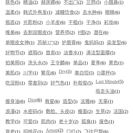
肤色
(5)
精油
(2)
赫莲娜
(6)
不出门
(2)
兰蒄
(5)
小翘鼻
(1)
温柔
(5)
韩式外卷发
(1)
减糖饮食
(2)
去水肿
(6)
眼睛
(6)
瓶底
(2)
光影粉
(2)
小羊皮
(6)
干粗
(5)
干净
(5)
彩妆
(6)
唯美
(6)
去割双眼皮
(5)
营养师
(2)
P图
(2)
潜在
(6)
单眼皮女神
(1)
苏秘37°
(2)
护唇膏
(6)
鬼妈妈
(2)
染发型
(6)
好物节
(2)
遮瑕
(5)
首卖
(1)
淡香水
(1)
清洁型面膜
(5)
拍美照
(5)
洗头水
(5)
王令麟
(6)
单品
(1)
夏季
(6)
黑色
(1)
Dry
(1)
美肌
(5)
川字
(1)
繁花
(6)
美白控
(5)
D罩杯
(5)
Last Minute
(5)
吃淀粉
(1)
零差别
(2)
好气色
(1)
朴叙俊
(5)
吸走头油
(1)
Dior
(6)
瘦身油
(6)
救星
(6)
造型
(5)
泫雅
(6)
无辜
(1)
浪漫
(2)
水密码
(5)
敷脸、头皮
(2)
瘦面
(2)
生意
(2)
法国
(2)
教学
(5)
可爱
(5)
肌肉
(5)
老十岁
(2)
狐臭
(1)
废色
(1)
Aesop
(2)
衰老
(1)
招桃花
(1)
口红
(2)
飞往巴黎
(6)