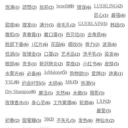
benefit
(6)
LUERLING
(2)
饱满
(1)
颂赞
(2)
妆前
(2)
错误
(6)
匠心
(1)
最强
(6)
GUERLAIN
(1)
甜度
(6)
理发
(1)
满分
(5)
收毛孔
(2)
韩妞
(5)
腹肌
(5)
青春露
(1)
戴口罩
(5)
芭贝拉
(1)
去角质
(6)
脸部下垂
(6)
1亿片
(6)
花园
(6)
细纹
(5)
骨力
(2)
波浪
(6)
低调
(5)
玫瑰金
(5)
口罩
(2)
艺术品
(2)
洗手乳
(5)
染发
(6)
眼部
(6)
贪多
(1)
新冠肺炎
(2)
零痘
(2)
小红书
(6)
皮肤
(5)
JoMalone
(5)
水雾光
(6)
必备
(6)
购物欲
(1)
爱牌
(2)
迪奥
(1)
YSL
(6)
MK
(5)
约会时刻
(5)
太妍
(6)
热潮
(5)
Dry Shampoo
(6)
魔法
(5)
天然
(6)
水嫩
(5)
眼影
(5)
LXP
(2)
玫瑰香水
(1)
身心灵
(6)
工作累爆
(6)
轮廓
(6)
最爱
(5)
38
(2)
初春
(2)
甜蜜糖
(5)
不失礼
(5)
发色
(6)
神仙水
(2)