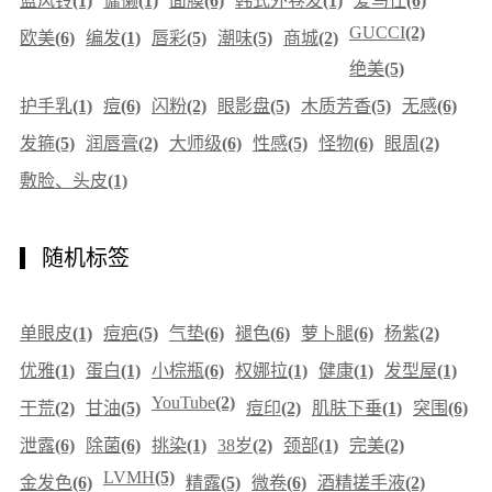
蓝风铃
(1)
慵懒
(1)
面膜
(6)
韩式外卷发
(1)
爱马仕
(6)
GUCCI
(2)
欧美
(6)
编发
(1)
唇彩
(5)
潮味
(5)
商城
(2)
绝美
(5)
护手乳
(1)
痘
(6)
闪粉
(2)
眼影盘
(5)
木质芳香
(5)
无感
(6)
发箍
(5)
润唇膏
(2)
大师级
(6)
性感
(5)
怪物
(6)
眼周
(2)
敷脸、头皮
(1)
随机标签
单眼皮
(1)
痘疤
(5)
气垫
(6)
褪色
(6)
萝卜腿
(6)
杨紫
(2)
优雅
(1)
蛋白
(1)
小棕瓶
(6)
权娜拉
(1)
健康
(1)
发型屋
(1)
YouTube
(2)
干荒
(2)
甘油
(5)
痘印
(2)
肌肤下垂
(1)
突围
(6)
泄露
(6)
除菌
(6)
挑染
(1)
38岁
(2)
颈部
(1)
完美
(2)
LVMH
(5)
金发色
(6)
精露
(5)
微卷
(6)
酒精搓手液
(2)