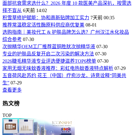
面部抗衰需求选什么？2026 年度 10 款医美产品深扒，按需选
择不盲从
6天前 14:02
积雪草修护赋能：协和高新贴牌加工实力
7天前 00:35
推荐常温稳定活性酶原料供应商优复美
08-01
选购指南｜美妆代工 & 护肤品牌怎么选？广州汉江水化妆品
综合参考
07-30
次抛精华OEM工厂推荐蓝铜胜肰次抛精华液
07-30
专业的护肤品反复开启二次污染的解决方法
07-30
2026睫毛精华液专业评选便捷滋养TOP6榜单
07-30
家用无烟无味蚊香液推荐：彩虹电热蚊香液特点解析
07-29
五音荷风赴苏约 花王（中国）疗愈沙龙，诗意诠释“同美共
生”
07-29
查看更多
热文榜
TOP