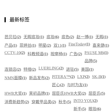
最新标签
芭贝拉
(2)
无暇底妆
(1)
底妆
(6)
底色
(2)
赵一博
(1)
无暇
(1)
FineToday
(1)
产品
(1)
菲婷丝
(1)
明星
(2)
双11
(1)
喜来健
(1)
CCTV-10
(2)
PAUSE M6
(1)
科教频道
(1)
按摩椅
(1)
广告
(2)
品牌
(5)
LUERLING
(2)
连锁店
(2)
特搜
(2)
进驻
(5)
美国
(1)
PITERA™
(2)
LXP
(2)
SK-II
(1)
NMN面膜
(1)
新品发布
(2)
匠心
(2)
与时为友
(1)
HWB大奖
(1)
茉初品牌
(1)
屈臣氏HWB大奖
(2)
屈臣氏
(5)
INTO YOU
(2)
消费新趋势
(2)
穿戴甲品类
(2)
秋冬
(5)
新手
(5)
眼妆
(6)