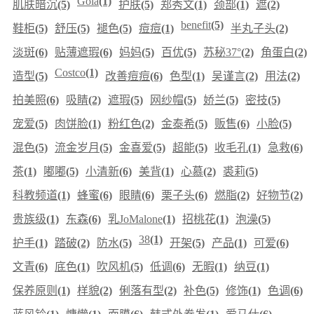
Gola
(1)
肌肤暗沉
(5)
护肤
(5)
郑秀文
(1)
颈部
(1)
遮
(2)
benefit
(5)
鞋柜
(5)
舒压
(5)
褪色
(5)
痘痘
(1)
半丸子头
(2)
淡斑
(6)
贴薄遮瑕
(6)
妈妈
(5)
百优
(5)
苏秘37°
(2)
角蛋白
(2)
Costco
(1)
造型
(5)
改善痘痘
(6)
色型
(1)
吴谨言
(2)
用法
(2)
拍美照
(6)
吸睛
(2)
遮瑕
(5)
网纱帽
(5)
娇兰
(5)
密技
(5)
宠爱
(5)
肉饼脸
(1)
粉红色
(2)
金泰希
(5)
贩售
(6)
小脸
(5)
混色
(5)
流金岁月
(5)
金喜爱
(5)
超能
(5)
收毛孔
(1)
急救
(6)
茶
(1)
嘟嘟
(5)
小清新
(6)
美背
(1)
心慕
(2)
裘莉
(5)
科教频道
(1)
蜂蜜
(6)
眼睛
(6)
栗子头
(6)
燃脂
(2)
好物节
(2)
贵族级
(1)
东森
(6)
乳JoMalone
(1)
招桃花
(1)
泡澡
(5)
38
(1)
护手
(1)
踏破
(2)
防水
(5)
开架
(5)
产品
(1)
可爱
(6)
文青
(6)
底色
(1)
吹风机
(5)
低调
(6)
无暇
(1)
纳豆
(1)
保养原则
(1)
样貌
(2)
俐落有型
(2)
补色
(5)
修饰
(1)
色调
(6)