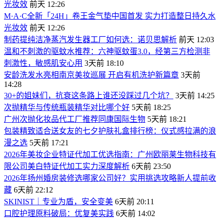
光妆效
前天 12:26
M·A·C全新「24H」卷王金气垫中国首发 实力打造整日持久水
光妆效
前天 12:26
制药提纯洁净蒸汽发生器工厂如何选：诺贝思解析
前天 12:03
温和不刺激的驱蚊水推荐：六神驱蚊蛋3.0，经第三方检测非
刺激性，敏感肌安心用
3天前 18:10
安龄洗发水亮相南京美妆巡展 开启有机洗护新篇章
3天前
14:28
30+的姐妹们，抗衰这条路上谁还没踩过几个坑？
3天前 14:25
次抛精华与传统瓶装精华对比哪个好
5天前 18:25
广州次抛化妆品代工厂推荐同康国际生物
5天前 18:21
包装精致适合送女友的七夕护肤礼盒排行榜：仪式感拉满的浪
漫之选
5天前 17:21
2026年美妆企业特证代加工优选指南：广州欧丽莱生物科技有
限公司美白特证代加工实力深度解析
6天前 23:50
2026年扬州婚房装修选哪家公司好？实用挑选攻略新人提前收
藏
6天前 22:12
SKINIST｜专业为盾，安全变美
6天前 20:11
口腔护理原料破局：优复美实践
6天前 14:02