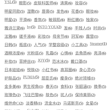
YSL
(5)
眼影
(5)
皮肤科医师
(6)
清爽
(6)
妆容
(5)
明星同款
(5)
湿敷
(5)
唇膏
(5)
发色
(6)
花香
(5)
眼妆
(6)
明星
(2)
平滑
(6)
香氛
(5)
敏弱肌
(6)
粉红嫩
(5)
独家
(5)
by
(5)
INTO YOU
(2)
雅诗兰黛
(6)
发
(6)
手残人
(5)
时尚
(5)
泫雅
(6)
搓手液
(6)
彩妆
(5)
母亲节
(6)
冠军
(6)
露营
(1)
Steamer
(1)
日韩
(5)
瓶底
(1)
人气
(5)
学整容级
(2)
小工具
(2)
酒精浓度
(6)
光粉底
(5)
乳霜
(5)
心情
(6)
去角质
(6)
亮泽
(6)
JOY
(5)
补妆
(5)
菲婷丝
(1)
范冰冰
(5)
戴口罩
(5)
日本娃娃
(6)
悦肤
(2)
小红书
(6)
高耳圈
(6)
身心灵
(5)
PUMA
(5)
护肤品
(5)
屈臣氏
(6)
瘦身
(5)
绝对领域
(1)
金多美
(6)
男生视角
(1)
春天
(5)
食料
(1)
张韶涵
(1)
换季
(5)
玫瑰色
(2)
飞往巴黎
(6)
肤色
(5)
扰人
(5)
保持美丽
(2)
维他命C
(2)
淡香精
(1)
流金水
(2)
马诺斯克
(5)
女星
(5)