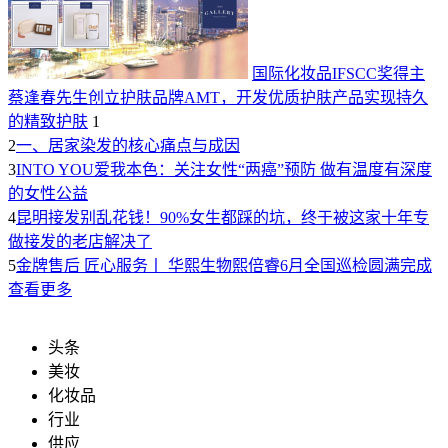
国际化妆品IFSCC奖得主
蔡逢春先生创立护肤品牌AMT，开发优质护肤产品实现持久
的精致护肤
1
2
一、居家染发的核心痛点与成因
3
INTO YOU爱我本色：关注女性“两癌”预防 做有温度有深度
的女性公益
4
昆明接发别乱花钱！90%女生都踩的坑，终于被这家十年专
做接发的老店解决了
5
金牌售后 匠心服务丨 华熙生物熙倍睿6月全国巡检圆满完成
查看更多
头条
美妆
化妆品
行业
供应