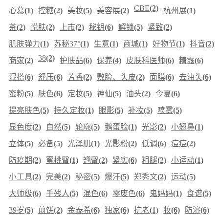
CBE
(2)
心慕
(1)
控糖
(2)
美妆
(5)
美容展
(2)
杭州展
(1)
茶
(2)
悦肤
(2)
上市
(2)
秘钥
(6)
解锁
(5)
紧致
(2)
肌肤弹力
(1)
苏秘37°
(1)
生意
(1)
商城
(1)
好物节
(1)
抖音
(2)
38
(2)
商家
(2)
护肤品
(6)
保养
(4)
皮肤科医师
(6)
精露
(6)
混搭
(6)
舒压
(6)
芳香
(2)
敷脸、头皮
(2)
面膜
(6)
去油头
(6)
蜜粉
(5)
肤色
(6)
定妆
(5)
神仙
(5)
油头
(2)
今夏
(6)
提亮肤色
(5)
持久定妆
(1)
眼影
(5)
补妆
(5)
喷雾
(5)
显色度
(2)
自然
(5)
轮廓
(5)
鹅蛋脸
(1)
光影
(2)
小翘鼻
(1)
立体
(5)
必备
(5)
光泽肌
(1)
光影粉
(2)
低调
(6)
痘痘
(2)
防疫期
(2)
蜜桃臀
(1)
翘臀
(2)
紧实
(6)
粗腿
(2)
小运动
(1)
小工具
(2)
完美
(2)
秘密
(5)
爆汗
(5)
郑秀文
(2)
运动
(5)
大师级
(6)
手残人
(5)
混色
(6)
零废色
(6)
鬼妈妈
(1)
食谱
(5)
39岁
(5)
煎饼
(2)
金泰希
(6)
独家
(6)
抗老
(1)
妆
(6)
防溶
(6)