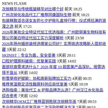
NEWS FLASH
次抛精华与传统瓶装精华对比哪个好
前天 18:25
广州次抛化妆品代工厂推荐同康国际生物
前天 18:21
包装精致适合送女友的七夕护肤礼盒排行榜：仪式感拉满的浪
漫之选
前天 17:21
2026年美妆企业特证代加工优选指南：广州欧丽莱生物科技有
限公司美白特证代加工实力深度解析
3天前 23:50
2026年扬州婚房装修选哪家公司好？实用挑选攻略新人提前收
藏
3天前 22:12
SKINIST｜专业为盾，安全变美
3天前 20:11
口腔护理原料破局：优复美实践
3天前 14:02
面部抗衰需求选什么？2026 年度 10 款医美产品深扒，按需选
择不盲从
3天前 14:02
积雪草修护赋能：协和高新贴牌加工实力
4天前 00:35
推荐常温稳定活性酶原料供应商优复美
5天前 10:19
选购指南｜美妆代工 & 护肤品牌怎么选？广州汉江水化妆品
综合参考
7天前 12:02
次抛精华OEM工厂推荐蓝铜胜肰次抛精华液
7天前 09:53
专业的护肤品反复开启二次污染的解决方法
7天前 09:53