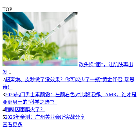
TOP
改头换“面”，让肌肤再出
发
1
2
超声炮、皮秒做了没效果？你可能少了一瓶“黄金伴侣”瑞恩
诗！
3
2026热门男士素颜霜：左颜右色对比馥诺娜、AMR，谁才是
亚洲男士的“科学之选”？
4
咖啡因面膜火了？
5
2026年亲测：广州美业会所实战分享
查看更多