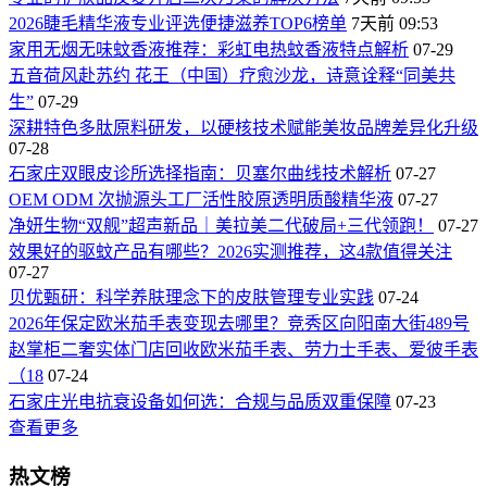
2026睫毛精华液专业评选便捷滋养TOP6榜单
7天前 09:53
家用无烟无味蚊香液推荐：彩虹电热蚊香液特点解析
07-29
五音荷风赴苏约 花王（中国）疗愈沙龙，诗意诠释“同美共
生”
07-29
深耕特色多肽原料研发，以硬核技术赋能美妆品牌差异化升级
07-28
石家庄双眼皮诊所选择指南：贝塞尔曲线技术解析
07-27
OEM ODM 次抛源头工厂活性胶原透明质酸精华液
07-27
净妍生物“双舰”超声新品｜美拉美二代破局+三代领跑！
07-27
效果好的驱蚊产品有哪些？2026实测推荐，这4款值得关注
07-27
贝优甄研：科学养肤理念下的皮肤管理专业实践
07-24
2026年保定欧米茄手表变现去哪里？竞秀区向阳南大街489号
赵掌柜二奢实体门店回收欧米茄手表、劳力士手表、爱彼手表
（18
07-24
石家庄光电抗衰设备如何选：合规与品质双重保障
07-23
查看更多
热文榜