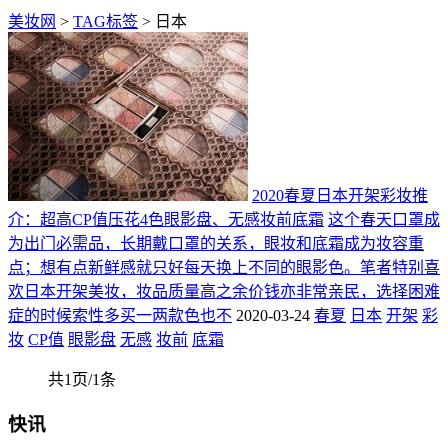
美妆网
>
TAG标签
> 日本
2020春夏日本开架彩妆推
介：超高CP值压花4色眼影盘、无感妆前底霜
这个春天口罩成
为出门必需品，长期戴口罩的关系，眼妆和底霜成为妆容重
点；想有点新鲜感就只好每天换上不同的眼影色。笔者特别喜
欢日本开架美妆，妆品质量高之余价钱亦非常亲民，选择困难
症的时候索性多买一两款色也不
2020-03-24
春夏
日本
开架
彩
妆
CP值
眼影盘
无感
妆前
底霜
共1页/1条
快讯