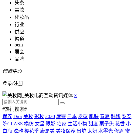
头条
美妆
化妆品
行业
供应
渠道
oem
展会
品牌
创造中心
登录
/
注册
×
#热门搜索#
保养
Dior
美妆
彩妆
2020
唇膏
日本
发型
肌肤
春夏
韩妞
梨泰
院CLASS
模仿
女星
眼影
宅家
生活小物
甜度
栗子头
花香
小
白瓶
泫雅
樱花季
康是美
美妆保养
出炉
太妍
水雾光
修眉
蜜