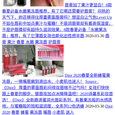
唇膏加了果汁更显白！8款
春夏必备水嫩果冻唇推荐，有了它哪还需要护唇膏？
闷热的
天气下，妳还擦得住厚重雾面唇膏吗？想显白让气色Level Up
不如在唇彩中加点果汁与蜜糖！不是润唇膏却有着高保湿度，
不是护唇膜却有超持久滋润效果，8款春夏必备「水嫩果冻
唇」推荐，有了它薄唇女孩也能化出性感丰唇
2020-03-30
唇
膏
果汁
春夏
水嫩
果冻唇
护唇膏
Dior 2020春夏全新蜂蜜果
冻唇，一擦嘴唇嫩到滴出水、小麦肌也迷人！
Source :
《Dior》 厚重的雾面唇彩闷得双唇喘不过气吗？女孩们快快
跟上春夏的脚步，替唇妆加点冰降降温吧！2020消暑系彩妆首
选！《Dior》全新瘾诱蜜润光唇彩系列，有着果冻般的水感质
地，与蜜糖般的饱和滋润度，全系列12色选蜂
2020-03-30
Dior
2020
春夏
蜂蜜
果冻唇
嘴唇
小麦肌
迷人