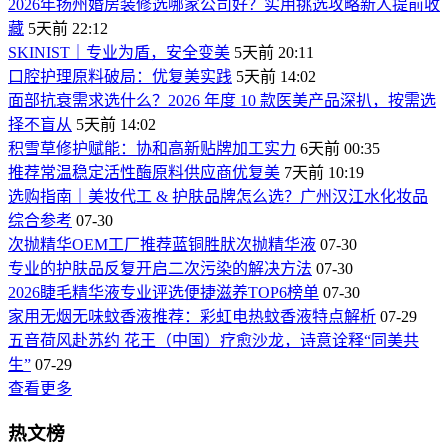
2026年扬州婚房装修选哪家公司好？实用挑选攻略新人提前收
藏
5天前 22:12
SKINIST｜专业为盾，安全变美
5天前 20:11
口腔护理原料破局：优复美实践
5天前 14:02
面部抗衰需求选什么？2026 年度 10 款医美产品深扒，按需选
择不盲从
5天前 14:02
积雪草修护赋能：协和高新贴牌加工实力
6天前 00:35
推荐常温稳定活性酶原料供应商优复美
7天前 10:19
选购指南｜美妆代工 & 护肤品牌怎么选？广州汉江水化妆品
综合参考
07-30
次抛精华OEM工厂推荐蓝铜胜肰次抛精华液
07-30
专业的护肤品反复开启二次污染的解决方法
07-30
2026睫毛精华液专业评选便捷滋养TOP6榜单
07-30
家用无烟无味蚊香液推荐：彩虹电热蚊香液特点解析
07-29
五音荷风赴苏约 花王（中国）疗愈沙龙，诗意诠释“同美共
生”
07-29
查看更多
热文榜