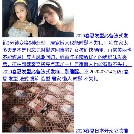
2020春夏发型必备法式发
箍3分钟变换5种造型，居家懒人也能时髦不失礼！
宅在家太
多天是不是也忘记时髦这回事啦？女孩们快醒醒，再懒美丽也
不能懈怠！复古风潮回归，继前阵子精致优雅的奶奶味发夹
后，街拍部落客穿搭亮点再加一！居家懒人也能有型不失礼！
2020春夏发型必备法式发箍，刚睡醒、不
2020-03-24
2020
春
夏
发型
法式
发箍
造型
居家
懒人
时髦
不失礼
2020春夏日本开架彩妆推