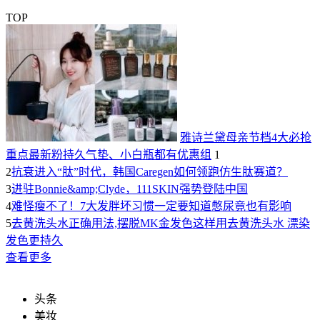
TOP
雅诗兰黛母亲节档4大必抢
重点最新粉持久气垫、小白瓶都有优惠组
1
2
抗衰进入“肽”时代，韩国Caregen如何领跑仿生肽赛道？
3
进驻Bonnie&amp;Clyde，111SKIN强势登陆中国
4
难怪瘦不了！7大发胖坏习惯一定要知道憋尿竟也有影响
5
去黄洗头水正确用法,摆脱MK金发色这样用去黄洗头水 漂染
发色更持久
查看更多
头条
美妆