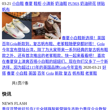
03-21
小白鞋
春夏
鞋柜
小清新
奶油鞋
PUMA
奶油碎花
拼贴
帆布
春夏小白鞋新选择！英国
百年Gola新款到，复古帆布鞋、老爹鞋随便穿都好搭！
Gola
今年宣布登陆台湾，除了为大家带来一系列经典的复古帆布鞋
款之外，还有首次推出的老爹鞋款，快一起来看看吧！ 喜欢
在春夏穿上清爽百搭小白鞋的妞妞们，现在你们又多了一个新
选择，因为超过115年的英国品牌Gola今年宣布
2020-03-21
好
搭
春夏
小白鞋
英国
百年
Gola
新款
复古
帆布鞋
老爹鞋
共1页/7条
快讯
NEWS FLASH
重庆开赞依托珍岛T云全链路智能营销生态助力重庆企业数智