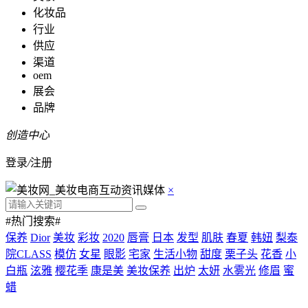
化妆品
行业
供应
渠道
oem
展会
品牌
创造中心
登录
/
注册
×
#热门搜索#
保养
Dior
美妆
彩妆
2020
唇膏
日本
发型
肌肤
春夏
韩妞
梨泰
院CLASS
模仿
女星
眼影
宅家
生活小物
甜度
栗子头
花香
小
白瓶
泫雅
樱花季
康是美
美妆保养
出炉
太妍
水雾光
修眉
蜜
蜡