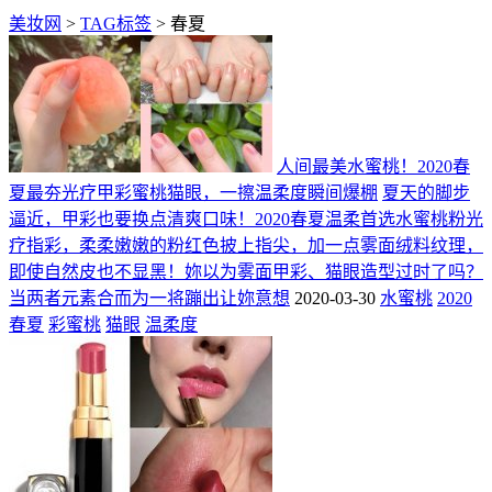
美妆网
>
TAG标签
> 春夏
人间最美水蜜桃！2020春
夏最夯光疗甲彩蜜桃猫眼，一擦温柔度瞬间爆棚
夏天的脚步
逼近，甲彩也要换点清爽口味！2020春夏温柔首选水蜜桃粉光
疗指彩，柔柔嫩嫩的粉红色披上指尖，加一点雾面绒料纹理，
即使自然皮也不显黑！妳以为雾面甲彩、猫眼造型过时了吗？
当两者元素合而为一将蹦出让妳意想
2020-03-30
水蜜桃
2020
春夏
彩蜜桃
猫眼
温柔度