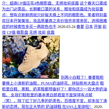
介：超高CP值压花4色眼影盘、无感妆前底霜
这个春天口罩成
为出门必需品，长期戴口罩的关系，眼妆和底霜成为妆容重
点；想有点新鲜感就只好每天换上不同的眼影色。笔者特别喜
欢日本开架美妆，妆品质量高之余价钱亦非常亲民，选择困难
症的时候索性多买一两款色也不
2020-03-24
春夏
日本
开架
彩
妆
CP值
眼影盘
无感
妆前
底霜
别再小白鞋了！春夏鞋柜
要换上小清新奶油鞋，PUMA奶油碎花、拼贴帆布大盘点
鞋
柜里白鞋、黑鞋、奶茶鞋都预备好了！那你还少一双大势奶油
鞋。 女孩们鞋柜里的基本黑白郎君是不是穿得有点腻
（笑），除了红了好几季的奶茶色，百搭度不变、却多加了清
新初恋感，现在正大势的 奶油球鞋 在SNS上发烧啦！
2020-