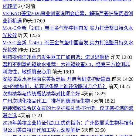
化转型
2小时前
VEIBAO荟宝2026事业创富说明会启幕，解码芦荟护肤赛道创
业新机遇
昨天 17:09
M·A·C全新「24H」卷王金气垫中国首发 实力打造整日持久水
光妆效
昨天 12:26
M·A·C全新「24H」卷王金气垫中国首发 实力打造整日持久水
光妆效
昨天 12:26
制药提纯洁净蒸汽发生器工厂如何选：诺贝思解析
昨天 12:03
温和不刺激的驱蚊水推荐：六神驱蚊蛋3.0，经第三方检测非
刺激性，敏感肌安心用
前天 18:10
安龄洗发水亮相南京美妆巡展 开启有机洗护新篇章
前天 14:28
30+的姐妹们，抗衰这条路上谁还没踩过几个坑？
前天 14:25
次抛精华与传统瓶装精华对比哪个好
4天前 18:25
广州次抛化妆品代工厂推荐同康国际生物
4天前 18:21
包装精致适合送女友的七夕护肤礼盒排行榜：仪式感拉满的浪
漫之选
4天前 17:21
2026年美妆企业特证代加工优选指南：广州欧丽莱生物科技有
限公司美白特证代加工实力深度解析
5天前 23:50