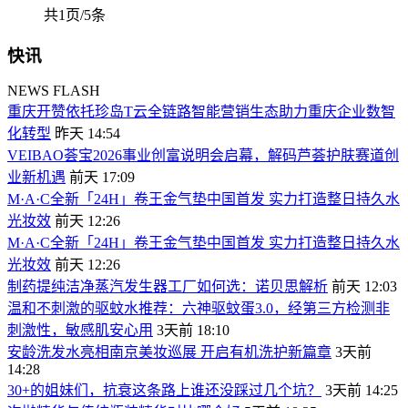
共1页/5条
快讯
NEWS FLASH
重庆开赞依托珍岛T云全链路智能营销生态助力重庆企业数智
化转型
昨天 14:54
VEIBAO荟宝2026事业创富说明会启幕，解码芦荟护肤赛道创
业新机遇
前天 17:09
M·A·C全新「24H」卷王金气垫中国首发 实力打造整日持久水
光妆效
前天 12:26
M·A·C全新「24H」卷王金气垫中国首发 实力打造整日持久水
光妆效
前天 12:26
制药提纯洁净蒸汽发生器工厂如何选：诺贝思解析
前天 12:03
温和不刺激的驱蚊水推荐：六神驱蚊蛋3.0，经第三方检测非
刺激性，敏感肌安心用
3天前 18:10
安龄洗发水亮相南京美妆巡展 开启有机洗护新篇章
3天前
14:28
30+的姐妹们，抗衰这条路上谁还没踩过几个坑？
3天前 14:25