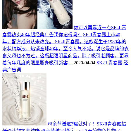
你可以再靠近一点SK-II青
春露热卖40年超经典广告词你记得吗？
SKII青春露上市40
年，配方成分从未改变。 SK-II青春露，这款诞生于1980年的
水状精华液，热销全球40年，至今人气不减。说它是品牌的衣
食父母也不为过，这瓶超强明星商品，除了吸引老顾客，更靠
着每年几度的限量瓶身吸引新客，
2020-04-04
SK-II
青春露
经
典广告词
母亲节送这3罐就对了！SK-II青春露超
低价让妳笑着结帐
母亲节越来越近，可以开始物色礼物了，