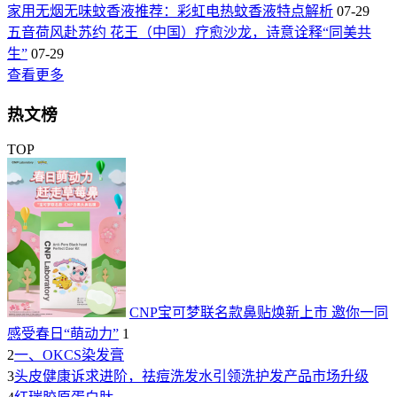
家用无烟无味蚊香液推荐：彩虹电热蚊香液特点解析
07-29
五音荷风赴苏约 花王（中国）疗愈沙龙，诗意诠释“同美共
生”
07-29
查看更多
热文榜
TOP
CNP宝可梦联名款鼻贴焕新上市 邀你一同
感受春日“萌动力”
1
2
一、OKCS染发膏
3
头皮健康诉求进阶，祛痘洗发水引领洗护发产品市场升级