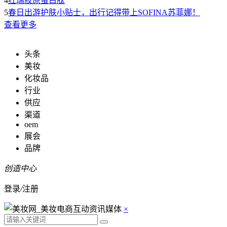
4
红瑞胶原蛋白肽
5
春日出游护肤小贴士，出行记得带上SOFINA苏菲娜！
查看更多
头条
美妆
化妆品
行业
供应
渠道
oem
展会
品牌
创造中心
登录
/
注册
×