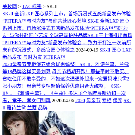
美妆网
>
TAG标签
> SK-II
SK-II 全新LXP 匠心系列上市，首场沉浸式五感新品发布体验
“PITERA™与时为友”与你共赴匠心艺境
SK-II 全新LXP 匠心
系列上市，首场沉浸式五感新品发布体验“PITERA™与时为
友”与你共赴匠心艺境 全球高端护肤品牌SK-II于上海推出首场
“PITERA™与时为友”新品发布体验会 ，致力于打造一次前所
未有的沉浸式、多感官匠心体验之
2024-09-19
SK-II
匠心
LXP
新品发布
与时为友
PITERA™
2020母亲节专柜保养组合优惠统整！SK-II、雅诗兰黛、兰蔻
等18品牌这样买最划算
母亲节档期开跑！那些平时不敢买、
省吃俭用不敢享受的，不如这次通通补起来 ~宠爱妈咪只需2
张小朋友！母亲节专柜超值保养优惠组合大统整，《SK-
II》、《雅诗兰黛》、《兰蔻》多达18个品牌最新折扣一次
看，孝子、孝女们别再
2020-04-06
2020
母亲节
专柜
保养
SK-
II
雅诗兰黛
兰蔻
品牌