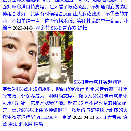
面对琳瑯满目特惠组，让人看了眼花撩乱，不知道到底该选哪
种组合才好，其实有时候组合反而让人多花钱买了不需要的东
西，不如单纯一点，选择价格杀低、实用性高的单一商品，小
编直
2020-04-04
母亲节
SK-II
青春露
结帐
SK-II青春露其实超划算！
学会5种隐藏用法消水肿、晒后镇定都行
近年来青春露主打年
轻市场，让保养成为一种时尚态度。 你以为SK-II 青春露是化
妆水吗？错！它是水状精华液。超过 35 年不曾改变的独家配
方，蕴含90%以上由多种维他命、胺基酸与矿物质所组成的天
然生物萃取精华 PITERA™。更是
2020-04-01
SK-II
青春露
隐
藏
用法
消水肿
晒后