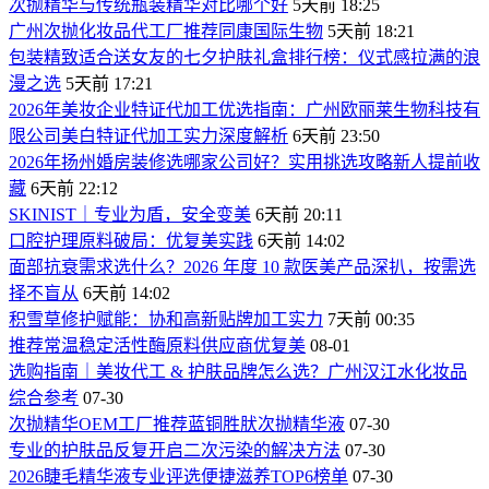
次抛精华与传统瓶装精华对比哪个好
5天前 18:25
广州次抛化妆品代工厂推荐同康国际生物
5天前 18:21
包装精致适合送女友的七夕护肤礼盒排行榜：仪式感拉满的浪
漫之选
5天前 17:21
2026年美妆企业特证代加工优选指南：广州欧丽莱生物科技有
限公司美白特证代加工实力深度解析
6天前 23:50
2026年扬州婚房装修选哪家公司好？实用挑选攻略新人提前收
藏
6天前 22:12
SKINIST｜专业为盾，安全变美
6天前 20:11
口腔护理原料破局：优复美实践
6天前 14:02
面部抗衰需求选什么？2026 年度 10 款医美产品深扒，按需选
择不盲从
6天前 14:02
积雪草修护赋能：协和高新贴牌加工实力
7天前 00:35
推荐常温稳定活性酶原料供应商优复美
08-01
选购指南｜美妆代工 & 护肤品牌怎么选？广州汉江水化妆品
综合参考
07-30
次抛精华OEM工厂推荐蓝铜胜肰次抛精华液
07-30
专业的护肤品反复开启二次污染的解决方法
07-30
2026睫毛精华液专业评选便捷滋养TOP6榜单
07-30