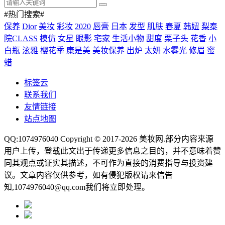
#热门搜索#
保养
Dior
美妆
彩妆
2020
唇膏
日本
发型
肌肤
春夏
韩妞
梨泰
院CLASS
模仿
女星
眼影
宅家
生活小物
甜度
栗子头
花香
小
白瓶
泫雅
樱花季
康是美
美妆保养
出炉
太妍
水雾光
修眉
蜜
蜡
标签云
联系我们
友情链接
站点地图
QQ:1074976040 Copyright © 2017-2026
美妆网
.部分内容来源
用户上传，登载此文出于传递更多信息之目的，并不意味着赞
同其观点或证实其描述，不可作为直接的消费指导与投资建
议。文章内容仅供参考，如有侵犯版权请来信告
知,1074976040@qq.com我们将立即处理。