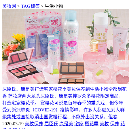
美妆网
>
TAG标签
> 生活小物
屈臣氏、康是美打造宅家樱花季美妆保养到生活小物全都飘花
香
药妆店两大龙头屈臣氏、康是美搜罗众多樱花限定商品，
打造宅家樱花季。 赏樱花可说是每年春季的重头戏，但今年
受到新冠肺炎（COVID-19）疫情影响，许多人都避免到人群
聚集处或直接取消出国赏樱行程，不能外出没关系，但春
2020-03-19
美妆保养
屈臣氏
康是美
宅家
樱花季
美妆
保养
花