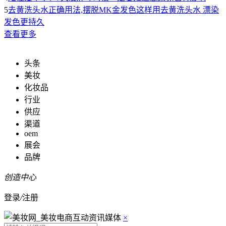
5
去黄洗头水正确用法,摆脱MK金发色这样用去黄洗头水 漂染
发色更持久
查看更多
头条
美妆
化妆品
行业
供应
渠道
oem
展会
品牌
创造中心
登录
/
注册
×