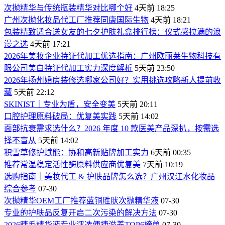
次抛精华与传统瓶装精华对比哪个好
4天前 18:25
广州次抛化妆品代工厂推荐同康国际生物
4天前 18:21
包装精致适合送女友的七夕护肤礼盒排行榜：仪式感拉满的浪
漫之选
4天前 17:21
2026年美妆企业特证代加工优选指南：广州欧丽莱生物科技有
限公司美白特证代加工实力深度解析
5天前 23:50
2026年扬州婚房装修选哪家公司好？实用挑选攻略新人提前收
藏
5天前 22:12
SKINIST｜专业为盾，安全变美
5天前 20:11
口腔护理原料破局：优复美实践
5天前 14:02
面部抗衰需求选什么？2026 年度 10 款医美产品深扒，按需选
择不盲从
5天前 14:02
积雪草修护赋能：协和高新贴牌加工实力
6天前 00:35
推荐常温稳定活性酶原料供应商优复美
7天前 10:19
选购指南｜美妆代工 & 护肤品牌怎么选？广州汉江水化妆品
综合参考
07-30
次抛精华OEM工厂推荐蓝铜胜肰次抛精华液
07-30
专业的护肤品反复开启二次污染的解决方法
07-30
2026睫毛精华液专业评选便捷滋养TOP6榜单
07-30