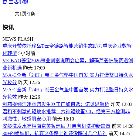
香
生活小物
共1页/1条
快讯
NEWS FLASH
重庆开赞依托珍岛T云全链路智能营销生态助力重庆企业数智
化转型
5小时前
VEIBAO荟宝2026事业创富说明会启幕，解码芦荟护肤赛道创
业新机遇
昨天 17:09
M·A·C全新「24H」卷王金气垫中国首发 实力打造整日持久水
光妆效
昨天 12:26
M·A·C全新「24H」卷王金气垫中国首发 实力打造整日持久水
光妆效
昨天 12:26
制药提纯洁净蒸汽发生器工厂如何选：诺贝思解析
昨天 12:03
温和不刺激的驱蚊水推荐：六神驱蚊蛋3.0，经第三方检测非
刺激性，敏感肌安心用
前天 18:10
安龄洗发水亮相南京美妆巡展 开启有机洗护新篇章
前天 14:28
30+的姐妹们，抗衰这条路上谁还没踩过几个坑？
前天 14:25