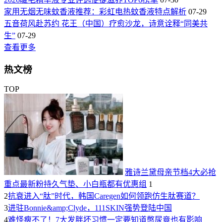
家用无烟无味蚊香液推荐：彩虹电热蚊香液特点解析
07-29
五音荷风赴苏约 花王（中国）疗愈沙龙，诗意诠释“同美共
生”
07-29
查看更多
热文榜
TOP
雅诗兰黛母亲节档4大必抢
重点最新粉持久气垫、小白瓶都有优惠组
1
2
抗衰进入“肽”时代，韩国Caregen如何领跑仿生肽赛道？
3
进驻Bonnie&amp;Clyde，111SKIN强势登陆中国
4
难怪瘦不了！7大发胖坏习惯一定要知道憋尿竟也有影响