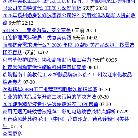
2026年美妆企业特证代加工优选指南：广州欧丽莱生物科技有
限公司美白特证代加工实力深度解析
6天前 23:50
2026年扬州婚房装修选哪家公司好？实用挑选攻略新人提前收
藏
6天前 22:12
SKINIST｜专业为盾，安全变美
6天前 20:11
口腔护理原料破局：优复美实践
6天前 14:02
面部抗衰需求选什么？2026 年度 10 款医美产品深扒，按需选
择不盲从
6天前 14:02
积雪草修护赋能：协和高新贴牌加工实力
7天前 00:35
推荐常温稳定活性酶原料供应商优复美
08-01
选购指南｜美妆代工 & 护肤品牌怎么选？广州汉江水化妆品
综合参考
07-30
次抛精华OEM工厂推荐蓝铜胜肰次抛精华液
07-30
专业的护肤品反复开启二次污染的解决方法
07-30
2026睫毛精华液专业评选便捷滋养TOP6榜单
07-30
家用无烟无味蚊香液推荐：彩虹电热蚊香液特点解析
07-29
五音荷风赴苏约 花王（中国）疗愈沙龙，诗意诠释“同美共
生”
07-29
查看更多