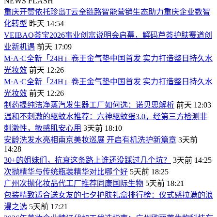
NEWS FLASH
重庆开赞依托珍岛T云全链路智能营销生态助力重庆企业数智
化转型
昨天 14:54
VEIBAO荟宝2026事业创富说明会启幕，解码芦荟护肤赛道创
业新机遇
前天 17:09
M·A·C全新「24H」卷王金气垫中国首发 实力打造整日持久水
光妆效
前天 12:26
M·A·C全新「24H」卷王金气垫中国首发 实力打造整日持久水
光妆效
前天 12:26
制药提纯洁净蒸汽发生器工厂如何选：诺贝思解析
前天 12:03
温和不刺激的驱蚊水推荐：六神驱蚊蛋3.0，经第三方检测非
刺激性，敏感肌安心用
3天前 18:10
安龄洗发水亮相南京美妆巡展 开启有机洗护新篇章
3天前
14:28
30+的姐妹们，抗衰这条路上谁还没踩过几个坑？
3天前 14:25
次抛精华与传统瓶装精华对比哪个好
5天前 18:25
广州次抛化妆品代工厂推荐同康国际生物
5天前 18:21
包装精致适合送女友的七夕护肤礼盒排行榜：仪式感拉满的浪
漫之选
5天前 17:21