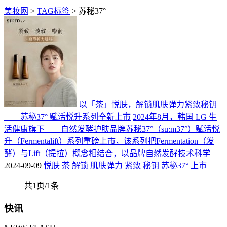
美妆网
>
TAG标签
> 苏秘37°
以「茶」悦肤，解锁肌肤弹力紧致秘钥
——苏秘37° 赋活悦升系列全新上市
2024年8月，韩国 LG 生
活健康旗下——自然发酵护肤品牌苏秘37°（su:m37°）赋活悦
升（Fermentalift）系列重磅上市，该系列把Fermentation（发
酵）与Lift（提拉）概念相结合，以品牌自然发酵技术科学
2024-09-09
悦肤
茶
解锁
肌肤弹力
紧致
秘钥
苏秘37°
上市
共1页/1条
快讯