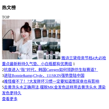
热文榜
TOP
雅诗兰黛母亲节档4大必抢
重点最新粉持久气垫、小白瓶都有优惠组
1
2
抗衰进入“肽”时代，韩国Caregen如何领跑仿生肽赛道？
3
进驻Bonnie&amp;Clyde，111SKIN强势登陆中国
4
难怪瘦不了！7大发胖坏习惯一定要知道憋尿竟也有影响
5
去黄洗头水正确用法,摆脱MK金发色这样用去黄洗头水 漂染
发色更持久
查看更多