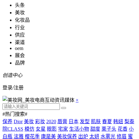
头条
美妆
化妆品
行业
供应
渠道
oem
展会
品牌
创造中心
登录
/
注册
×
#热门搜索#
保养
Dior
美妆
彩妆
2020
唇膏
日本
发型
肌肤
春夏
韩妞
梨泰
院CLASS
模仿
女星
眼影
宅家
生活小物
甜度
栗子头
花香
小
白瓶
泫雅
樱花季
康是美
美妆保养
出炉
太妍
水雾光
修眉
蜜