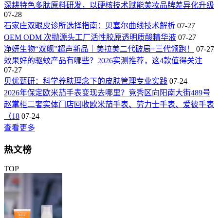
深耕特色多肽原料研发，以硬核技术赋能美妆品牌差异化升级
07-28
石家庄双眼皮诊所选择指南：贝塞尔曲线技术解析
07-27
OEM ODM 次抛源头工厂活性胶原透明质酸精华液
07-27
净妍生物“双舰”超声新品｜美拉美二代破局+三代领跑！
07-27
效果好的驱蚊产品有哪些？2026实测推荐，这4款值得关注
07-27
贝优甄研：科学养肤理念下的皮肤管理专业实践
07-24
2026年保定欧米茄手表变现去哪里？竞秀区向阳南大街489号
赵掌柜二奢实体门店回收欧米茄手表、劳力士手表、爱彼手表
（18
07-24
查看更多
热文榜
TOP