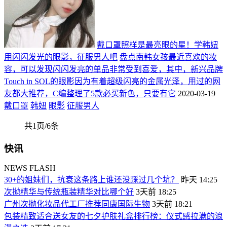
戴口罩照样是最亮眼的星！学韩妞
用闪闪发光的眼影，征服男人吧
盘点南韩女孩最近喜欢的妆
容，可以发现闪闪发亮的单品非常受到喜爱，其中，新兴品牌
Touch in SOL的眼影因为有着超级闪亮的金属光泽，用过的网
友都大推荐，C编整理了5款必买新色，只要有它
2020-03-19
戴口罩
韩妞
眼影
征服男人
共1页/6条
快讯
NEWS FLASH
30+的姐妹们，抗衰这条路上谁还没踩过几个坑？
昨天 14:25
次抛精华与传统瓶装精华对比哪个好
3天前 18:25
广州次抛化妆品代工厂推荐同康国际生物
3天前 18:21
包装精致适合送女友的七夕护肤礼盒排行榜：仪式感拉满的浪