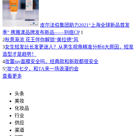
皮尔法伯集团助力2021“上海全球新品首发
季” 携雅漾品牌发布新品——别痘CP
1
2
秋意渐浓 花王伴你解锁“美拉德”风
3
女生短发比长发更迷人？从男生视角精准分析8大原因，短发
造型才是趋势！
4
妆蕾ray面膜安全吗，经典款和新款都很安全
5
“妆”点七夕，和TA来一场浪漫约会
查看更多
头条
美妆
化妆品
行业
供应
渠道
oem