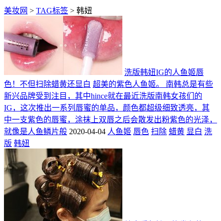
美妆网
>
TAG标签
> 韩妞
洗版韩妞IG的人鱼姬唇
色！不但扫除蜡黄还显白
超美的紫色人鱼姬。 南韩总是有些
新兴品牌受到注目，其中hince就在最近洗版南韩女孩们的
IG，这次推出一系列唇蜜的单品，颜色都超级细致透亮，其
中一支紫色的唇蜜，涂抹上双唇之后会散发出粉紫色的光泽，
就像是人鱼鳞片般
2020-04-04
人鱼姬
唇色
扫除
蜡黄
显白
洗
版
韩妞