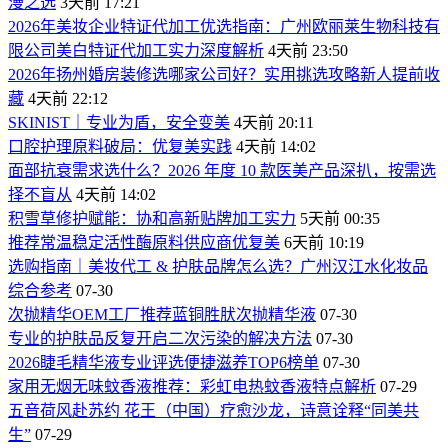
漫之选
3天前 17:21
2026年美妆企业特证代加工优选指南：广州欧丽莱生物科技有
限公司美白特证代加工实力深度解析
4天前 23:50
2026年扬州婚房装修选哪家公司好？实用挑选攻略新人提前收
藏
4天前 22:12
SKINIST｜专业为盾，安全变美
4天前 20:11
口腔护理原料破局：优复美实践
4天前 14:02
面部抗衰需求选什么？2026 年度 10 款医美产品深扒，按需选
择不盲从
4天前 14:02
积雪草修护赋能：协和高新贴牌加工实力
5天前 00:35
推荐常温稳定活性酶原料供应商优复美
6天前 10:19
选购指南｜美妆代工 & 护肤品牌怎么选？广州汉江水化妆品
综合参考
07-30
次抛精华OEM工厂推荐蓝铜胜肰次抛精华液
07-30
专业的护肤品反复开启二次污染的解决方法
07-30
2026睫毛精华液专业评选便捷滋养TOP6榜单
07-30
家用无烟无味蚊香液推荐：彩虹电热蚊香液特点解析
07-29
五音荷风赴苏约 花王（中国）疗愈沙龙，诗意诠释“同美共
生”
07-29