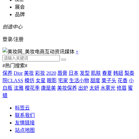
展会
品牌
创造中心
登录
/
注册
×
#热门搜索#
保养
Dior
美妆
彩妆
2020
唇膏
日本
发型
肌肤
春夏
韩妞
梨泰
院CLASS
模仿
女星
眼影
宅家
生活小物
甜度
栗子头
花香
小
白瓶
泫雅
樱花季
康是美
美妆保养
出炉
太妍
水雾光
修眉
蜜
蜡
标签云
联系我们
友情链接
站点地图