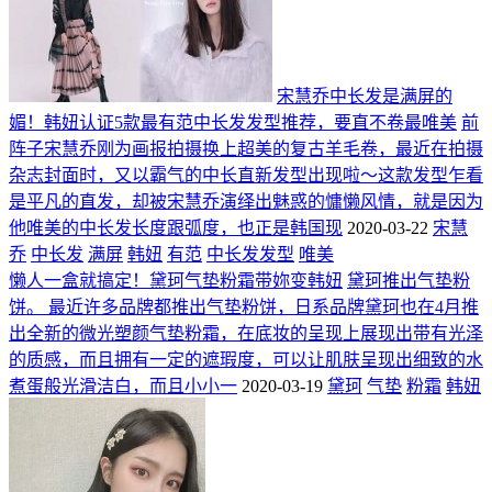
宋慧乔中长发是满屏的
媚！韩妞认证5款最有范中长发发型推荐，要直不卷最唯美
前
阵子宋慧乔刚为画报拍摄换上超美的复古羊毛卷，最近在拍摄
杂志封面时，又以霸气的中长直新发型出现啦～这款发型乍看
是平凡的直发，却被宋慧乔演绎出魅惑的慵懒风情，就是因为
他唯美的中长发长度跟弧度，也正是韩国现
2020-03-22
宋慧
乔
中长发
满屏
韩妞
有范
中长发发型
唯美
懒人一盒就搞定！黛珂气垫粉霜带妳变韩妞
黛珂推出气垫粉
饼。 最近许多品牌都推出气垫粉饼，日系品牌黛珂也在4月推
出全新的微光塑颜气垫粉霜，在底妆的呈现上展现出带有光泽
的质感，而且拥有一定的遮瑕度，可以让肌肤呈现出细致的水
煮蛋般光滑洁白，而且小小一
2020-03-19
黛珂
气垫
粉霜
韩妞