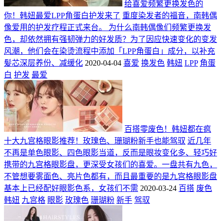
给喜爱频繁更换发色的
你！韩妞最爱LPP角蛋白护发来了
重度染发者的福音，南韩偶
像爱用的护发疗程正式来台。 为什么南韩偶像们频繁更换发
色，却依然拥有强韧弹力的好发质？为了因应快速变化的变发
风潮，他们会在染烫流程中添加「LPP角蛋白」成分，以补充
髪芯深层养份、减缓化
2020-04-04
喜爱
换发色
韩妞
LPP
角蛋
白
护发
最爱
百搭零废色！韩妞都在疯
十大九宫格眼影推荐！玫瑰色、珊瑚粉新手也能驾驭
近几年
不再是单色眼影、四色眼影当道，反而是眼妆变化多、轻巧好
携带的九宫格眼影盘，更深受女孩们的喜爱。一盘共有九色，
不管想要雾面色、亮片色都有，而且最重要的是九宫格眼影盘
基本上已经配好眼影色系，女孩们不需
2020-03-24
百搭
废色
韩妞
九宫格
眼影
玫瑰色
珊瑚粉
新手
驾驭