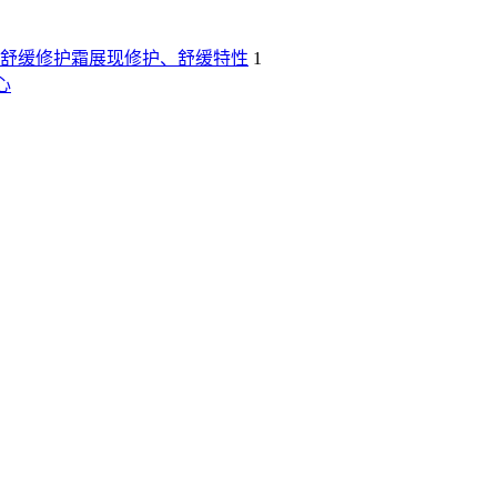
舒缓修护霜展现修护、舒缓特性
1
心