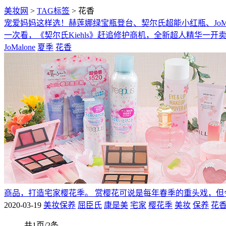
美妆网
>
TAG标签
> 花香
宠爱妈妈这样选！赫莲娜绿宝瓶登台、契尔氏超能小红瓶、JoMa
一次看，《契尔氏Kiehls》赶追修护商机，全新超人精华一
JoMalone
夏季
花香
商品，打造宅家樱花季。 赏樱花可说是每年春季的重头戏，但
2020-03-19
美妆保养
屈臣氏
康是美
宅家
樱花季
美妆
保养
花
共1页/2条