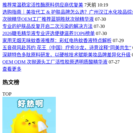
推荐常温稳定活性酶原料供应商优复美
7天前 10:19
选购指南｜美妆代工 & 护肤品牌怎么选？广州汉江水化妆品综
次抛精华OEM工厂推荐蓝铜胜肰次抛精华液
07-30
专业的护肤品反复开启二次污染的解决方法
07-30
2026睫毛精华液专业评选便捷滋养TOP6榜单
07-30
家用无烟无味蚊香液推荐：彩虹电热蚊香液特点解析
07-29
五音荷风赴苏约 花王（中国）疗愈沙龙，诗意诠释“同美共生”
深耕特色多肽原料研发，以硬核技术赋能美妆品牌差异化升级
OEM ODM 次抛源头工厂活性胶原透明质酸精华液
07-27
查看更多
热文榜
TOP