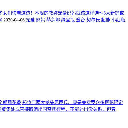
孝女们快看这边！本周的教妳宠爱妈妈就该这样选～6大新鲜或
《
2020-04-06
宠爱
妈妈
赫莲娜
绿宝瓶
登台
契尔氏
超能
小红瓶
全都飘花香
药妆店两大龙头屈臣氏、康是美搜罗众多樱花限定
人群聚集处或直接取消出国赏樱行程，不能外出没关系，但春