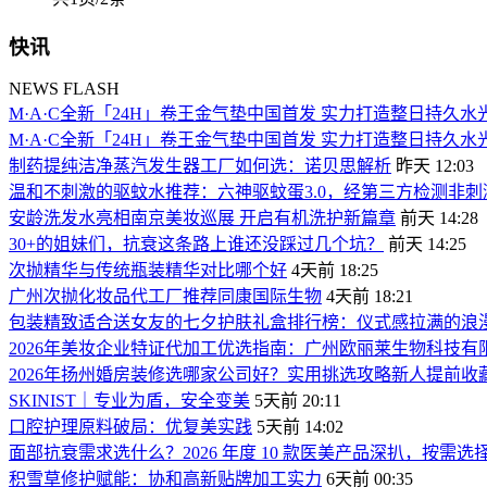
快讯
NEWS FLASH
M·A·C全新「24H」卷王金气垫中国首发 实力打造整日持久水
M·A·C全新「24H」卷王金气垫中国首发 实力打造整日持久水
制药提纯洁净蒸汽发生器工厂如何选：诺贝思解析
昨天 12:03
温和不刺激的驱蚊水推荐：六神驱蚊蛋3.0，经第三方检测非
安龄洗发水亮相南京美妆巡展 开启有机洗护新篇章
前天 14:28
30+的姐妹们，抗衰这条路上谁还没踩过几个坑？
前天 14:25
次抛精华与传统瓶装精华对比哪个好
4天前 18:25
广州次抛化妆品代工厂推荐同康国际生物
4天前 18:21
包装精致适合送女友的七夕护肤礼盒排行榜：仪式感拉满的浪
2026年美妆企业特证代加工优选指南：广州欧丽莱生物科技
2026年扬州婚房装修选哪家公司好？实用挑选攻略新人提前收
SKINIST｜专业为盾，安全变美
5天前 20:11
口腔护理原料破局：优复美实践
5天前 14:02
面部抗衰需求选什么？2026 年度 10 款医美产品深扒，按需选
积雪草修护赋能：协和高新贴牌加工实力
6天前 00:35