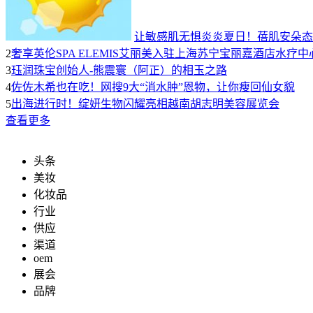
让敏感肌无惧炎炎夏日！蓓肌安朵态
2
奢享英伦SPA ELEMIS艾丽美入驻上海苏宁宝丽嘉酒店水疗中
3
珏润珠宝创始人-熊震寰（阿正）的相玉之路
4
佐佐木希也在吃！网搜9大“消水肿”恩物，让你瘦回仙女貌
5
出海进行时！绽妍生物闪耀亮相越南胡志明美容展览会
查看更多
头条
美妆
化妆品
行业
供应
渠道
oem
展会
品牌