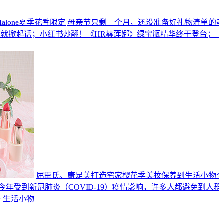
lone夏季花香限定
母亲节只剩一个月，还没准备好礼物清单的
开卖就掀起话；小红书炒翻！《HR赫莲娜》绿宝瓶精华终于登台；
屈臣氏、康是美打造宅家樱花季美妆保养到生活小物
今年受到新冠肺炎（COVID-19）疫情影响，许多人都避免到
香
生活小物