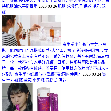
盛，导致毛孔变大、局部却干荒脱屑，在这不稳定的季节，保
持肌肤油水平衡最重
2020-03-26
肌肤
求救讯号
保养
毛孔
泛
红
资生堂小红瓶与兰蒄小黑
瓶不能同时用？混搭式保养3大地雷，擦了没效都是因为…
女
人的化妆台上肯定有着不只一罐的保养品，甚至有时逛街耳根
子一软，就不小心入手好几罐，日系、韩系甚至欧美保养品
牌，每一款都各有优缺，若要择一使用就连侬编也选不出来 ~
( 搔头 )资生堂小红瓶与小黑瓶不能同时使用？
2020-03-24
资
生堂
小红瓶
兰蒄
小黑瓶
混搭式
保养