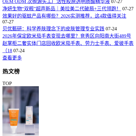
OEM ODM 次抛源头工厂活性胶原透明质酸精华液
07-27
净妍生物“双舰”超声新品｜美拉美二代破局+三代领跑！
07-27
效果好的驱蚊产品有哪些？2026实测推荐，这4款值得关注
07-27
贝优甄研：科学养肤理念下的皮肤管理专业实践
07-24
2026年保定欧米茄手表变现去哪里？竞秀区向阳南大街489号
赵掌柜二奢实体门店回收欧米茄手表、劳力士手表、爱彼手表
（18
07-24
查看更多
热文榜
TOP