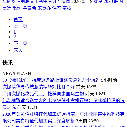
车尾呀～到底前十名中有谁？快点
2020-03-19
女星
2020
韩国
票选
出炉
金泰希
宋慧乔
保养
密技
首页
上一页
1
2
下一页
末页
快讯
NEWS FLASH
30+的姐妹们，抗衰这条路上谁还没踩过几个坑？
5小时前
次抛精华与传统瓶装精华对比哪个好
前天 18:25
广州次抛化妆品代工厂推荐同康国际生物
前天 18:21
包装精致适合送女友的七夕护肤礼盒排行榜：仪式感拉满的浪
漫之选
前天 17:21
2026年美妆企业特证代加工优选指南：广州欧丽莱生物科技有
限公司美白特证代加工实力深度解析
3天前 23:50