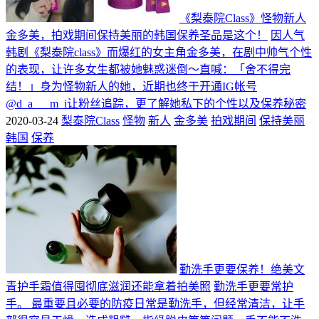
《梨泰院Class》怪物新人
金多美，拍戏期间保持美丽的韩国保养圣品是这个！
因人气
韩剧《梨泰院class》而爆红的女主角金多美，在剧中帅气个性
的表现，让许多女生都被她魅惑迷倒～直喊：「舍不得完
结！」身为怪物新人的她，近期也终于开通IG帐号
@d_a___m_i让粉丝追踪，更了解她私下的个性以及保养秘密
2020-03-24
梨泰院Class
怪物
新人
金多美
拍戏期间
保持美丽
韩国
保养
勤洗手更要保养！绝美文
青护手霜值得囤彻底滋润还能拿着拍美照
勤洗手更要常护
手。 最重要且必要的防疫日常是勤洗手，但经常清洁，让手