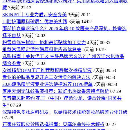
2026年扬州婚房装修选哪家公司好？实用挑选攻略新人提前收
藏
3天前 22:12
SKINIST｜专业为盾，安全变美
3天前 20:11
口腔护理原料破局：优复美实践
3天前 14:02
面部抗衰需求选什么？2026 年度 10 款医美产品深扒，按需选
择不盲从
3天前 14:02
积雪草修护赋能：协和高新贴牌加工实力
4天前 00:35
推荐常温稳定活性酶原料供应商优复美
5天前 10:19
选购指南｜美妆代工 & 护肤品牌怎么选？广州汉江水化妆品
综合参考
7天前 12:02
次抛精华OEM工厂推荐蓝铜胜肰次抛精华液
7天前 09:53
专业的护肤品反复开启二次污染的解决方法
7天前 09:53
2026睫毛精华液专业评选便捷滋养TOP6榜单
7天前 09:53
家用无烟无味蚊香液推荐：彩虹电热蚊香液特点解析
07-29
五音荷风赴苏约 花王（中国）疗愈沙龙，诗意诠释“同美共
生”
07-29
深耕特色多肽原料研发，以硬核技术赋能美妆品牌差异化升级
07-28
石家庄双眼皮诊所选择指南：贝塞尔曲线技术解析
07-27