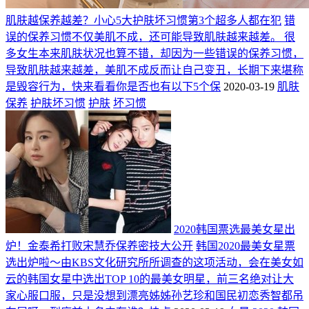
肌肤越保养越差？小心5大护肤坏习惯第3个超多人都在犯
错
误的保养习惯不仅美肌不成，还可能导致肌肤越来越差。 很
多女生本来肌肤状况也算不错，却因为一些错误的保养习惯，
导致肌肤越来越差，美肌不成反而让自己变丑，长期下来堪称
是毁容行为，快来看看你是否也有以下5个保
2020-03-19
肌肤
保养
护肤坏习惯
护肤
坏习惯
2020韩国票选最美女星出
炉！金泰希打败宋慧乔保养密技大公开
韩国2020最美女星票
选出炉啦～由KBS文化研究所所调查的这项活动，会在美女如
云的韩国女星中选出TOP 10的最美女明星，前三名绝对让大
家心服口服，只是没想到漂亮姊姊孙艺珍和国民初恋秀智都吊