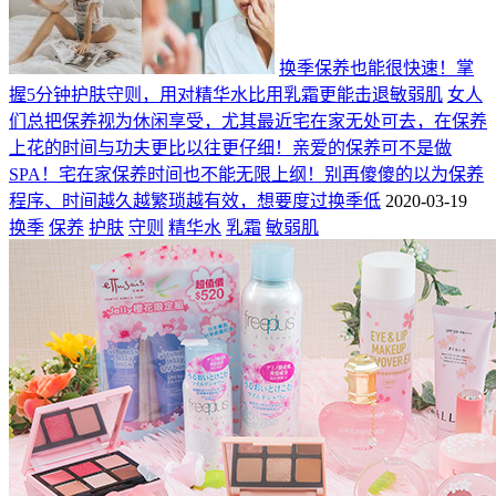
换季保养也能很快速！掌
握5分钟护肤守则，用对精华水比用乳霜更能击退敏弱肌
女人
们总把保养视为休闲享受，尤其最近宅在家无处可去，在保养
上花的时间与功夫更比以往更仔细！亲爱的保养可不是做
SPA！宅在家保养时间也不能无限上纲！别再傻傻的以为保养
程序、时间越久越繁琐越有效，想要度过换季低
2020-03-19
换季
保养
护肤
守则
精华水
乳霜
敏弱肌