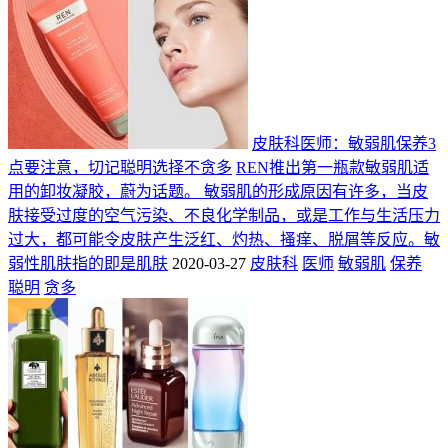
皮肤科医师：敏弱肌保养3
点要注意，切记聪明选择不贪多
REN推出第一瓶款敏弱肌适
用的卸妆凝胶，蔚为话题。 敏弱肌的形成原因有许多，当皮
肤接受过度的空气污染、不良化学制品，或是工作与生活压力
过大，都可能令皮肤产生泛红、灼热、搔痒、脱屑等反应。敏
弱性肌肤指的即是肌肤
2020-03-27
皮肤科
医师
敏弱肌
保养
聪明
贪多