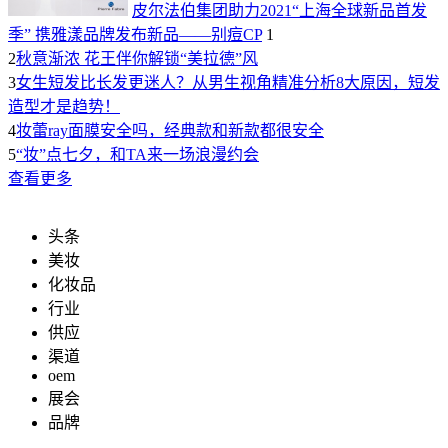
皮尔法伯集团助力2021“上海全球新品首发
季” 携雅漾品牌发布新品——别痘CP
1
2
秋意渐浓 花王伴你解锁“美拉德”风
3
女生短发比长发更迷人？从男生视角精准分析8大原因，短发
造型才是趋势！
4
妆蕾ray面膜安全吗，经典款和新款都很安全
5
“妆”点七夕，和TA来一场浪漫约会
查看更多
头条
美妆
化妆品
行业
供应
渠道
oem
展会
品牌