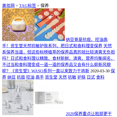
美妆网
>
TAG标签
> 保养
纳豆竟是抗痘、控油高
手！资生堂天然抗敏护肤系列，把日式和食料理变保养
天然
系保养当道，但这些标榜植萃的保养品真的就比较清爽无负担
吗？日式和食料理以精致、食材新鲜、清爽、营养均衡闻名，
不过当和食料理变成一道一道的保养品又会有什么崭新风貌
呢？《资生堂》WASO系列一直以来致力于将新
2020-03-30
保
养
纳豆
抗痘
控油
高手
资生堂
天然
抗敏
护肤
日式
食料
2020保养重点让脸部更干