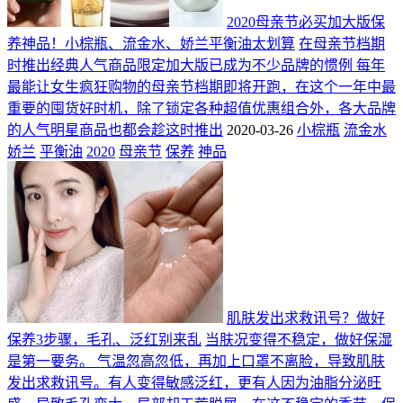
2020母亲节必买加大版保
养神品！小棕瓶、流金水、娇兰平衡油太划算
在母亲节档期
时推出经典人气商品限定加大版已成为不少品牌的惯例 每年
最能让女生疯狂购物的母亲节档期即将开跑，在这个一年中最
重要的囤货好时机，除了锁定各种超值优惠组合外，各大品牌
的人气明星商品也都会趁这时推出
2020-03-26
小棕瓶
流金水
娇兰
平衡油
2020
母亲节
保养
神品
肌肤发出求救讯号？做好
保养3步骤，毛孔、泛红别来乱
当肤况变得不稳定，做好保湿
是第一要务。 气温忽高忽低，再加上口罩不离脸，导致肌肤
发出求救讯号。有人变得敏感泛红，更有人因为油脂分泌旺