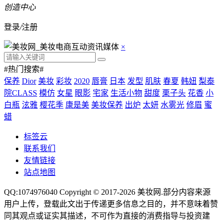
创造中心
登录
/
注册
×
#热门搜索#
保养
Dior
美妆
彩妆
2020
唇膏
日本
发型
肌肤
春夏
韩妞
梨泰
院CLASS
模仿
女星
眼影
宅家
生活小物
甜度
栗子头
花香
小
白瓶
泫雅
樱花季
康是美
美妆保养
出炉
太妍
水雾光
修眉
蜜
蜡
标签云
联系我们
友情链接
站点地图
QQ:1074976040 Copyright © 2017-2026
美妆网
.部分内容来源
用户上传，登载此文出于传递更多信息之目的，并不意味着赞
同其观点或证实其描述，不可作为直接的消费指导与投资建