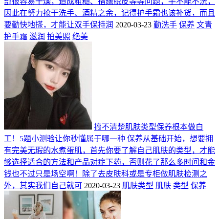
部很容易干燥，造成粗糙、指缘脱皮等等问题，手不能不洗，
因此在努力抢干洗手、酒精之余，记得护手霜也该补货，而且
要勤快地搽，才能让双手保持润
2020-03-23
勤洗手
保养
文青
护手霜
滋润
拍美照
绝美
搞不清楚肌肤类型保养根本做白
工！5题小测验让你秒懂属于哪一种
保养从基础开始，想要拥
有完美无瑕的水煮蛋肌，首先你要了解自己肌肤的类型，才能
够选择适合的方法和产品对症下药，否则花了那么多时间和金
钱也不过只是场空啊！除了去皮肤科或是专柜做肌肤检测之
外，其实我们自己就可
2020-03-23
肌肤类型
肌肤
类型
保养