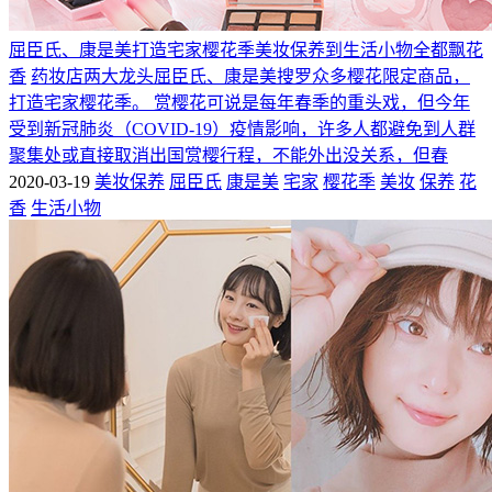
屈臣氏、康是美打造宅家樱花季美妆保养到生活小物全都飘花
香
药妆店两大龙头屈臣氏、康是美搜罗众多樱花限定商品，
打造宅家樱花季。 赏樱花可说是每年春季的重头戏，但今年
受到新冠肺炎（COVID-19）疫情影响，许多人都避免到人群
聚集处或直接取消出国赏樱行程，不能外出没关系，但春
2020-03-19
美妆保养
屈臣氏
康是美
宅家
樱花季
美妆
保养
花
香
生活小物