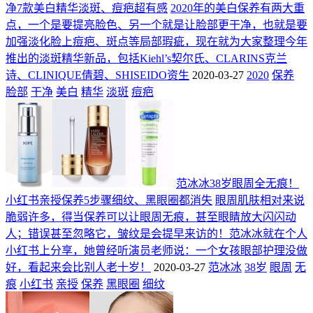
净7款美白精华淡斑、痘疤超有感
2020年的美白保养有两大重
点，一个是要提亮脸色、另一个就是让脸部更干净，也就是要
加强淡化脸上痘疤、斑点等局部瑕疵，现在就为大家整理今年
推出的淡斑精华新品，包括Kiehl’s契尔氏、CLARINS克兰
诗、CLINIQUE倩碧、SHISEIDO资生
2020-03-27
2020
保养
脸部
干净
美白
精华
淡斑
痘疤
范冰冰38岁眼周全无痕！
小红书亲授保养5步骤细纹、黑眼圈都消失
眼周肌肤相对来说
脆弱许多，得当保养可以让眼周无痕，甚至眼睛放大闪闪动
人；错误甚至忽略它，皱纹是会提早来访的！范冰冰就在个人
小红书上分享，她曾经听演员老师说：一个女孩眼部护理没做
好，看起来会比别人老十岁！
2020-03-27
范冰冰
38岁
眼周
无
痕
小红书
亲授
保养
黑眼圈
细纹