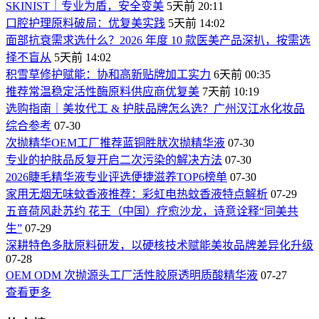
SKINIST｜专业为盾，安全变美
5天前 20:11
口腔护理原料破局：优复美实践
5天前 14:02
面部抗衰需求选什么？2026 年度 10 款医美产品深扒，按需选
择不盲从
5天前 14:02
积雪草修护赋能：协和高新贴牌加工实力
6天前 00:35
推荐常温稳定活性酶原料供应商优复美
7天前 10:19
选购指南｜美妆代工 & 护肤品牌怎么选？广州汉江水化妆品
综合参考
07-30
次抛精华OEM工厂推荐蓝铜胜肰次抛精华液
07-30
专业的护肤品反复开启二次污染的解决方法
07-30
2026睫毛精华液专业评选便捷滋养TOP6榜单
07-30
家用无烟无味蚊香液推荐：彩虹电热蚊香液特点解析
07-29
五音荷风赴苏约 花王（中国）疗愈沙龙，诗意诠释“同美共
生”
07-29
深耕特色多肽原料研发，以硬核技术赋能美妆品牌差异化升级
07-28
OEM ODM 次抛源头工厂活性胶原透明质酸精华液
07-27
查看更多