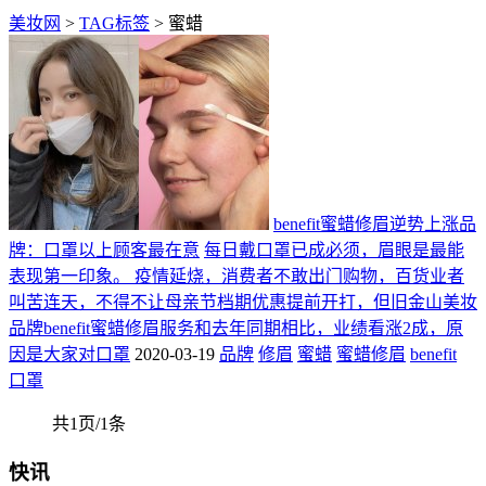
美妆网
>
TAG标签
> 蜜蜡
benefit蜜蜡修眉逆势上涨品
牌：口罩以上顾客最在意
每日戴口罩已成必须，眉眼是最能
表现第一印象。 疫情延烧，消费者不敢出门购物，百货业者
叫苦连天，不得不让母亲节档期优惠提前开打，但旧金山美妆
品牌benefit蜜蜡修眉服务和去年同期相比，业绩看涨2成，原
因是大家对口罩
2020-03-19
品牌
修眉
蜜蜡
蜜蜡修眉
benefit
口罩
共1页/1条
快讯