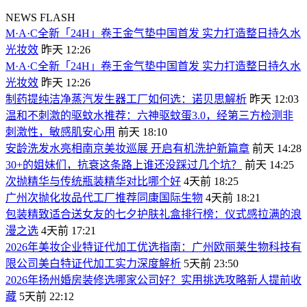
NEWS FLASH
M·A·C全新「24H」卷王金气垫中国首发 实力打造整日持久水
光妆效
昨天 12:26
M·A·C全新「24H」卷王金气垫中国首发 实力打造整日持久水
光妆效
昨天 12:26
制药提纯洁净蒸汽发生器工厂如何选：诺贝思解析
昨天 12:03
温和不刺激的驱蚊水推荐：六神驱蚊蛋3.0，经第三方检测非
刺激性，敏感肌安心用
前天 18:10
安龄洗发水亮相南京美妆巡展 开启有机洗护新篇章
前天 14:28
30+的姐妹们，抗衰这条路上谁还没踩过几个坑？
前天 14:25
次抛精华与传统瓶装精华对比哪个好
4天前 18:25
广州次抛化妆品代工厂推荐同康国际生物
4天前 18:21
包装精致适合送女友的七夕护肤礼盒排行榜：仪式感拉满的浪
漫之选
4天前 17:21
2026年美妆企业特证代加工优选指南：广州欧丽莱生物科技有
限公司美白特证代加工实力深度解析
5天前 23:50
2026年扬州婚房装修选哪家公司好？实用挑选攻略新人提前收
藏
5天前 22:12