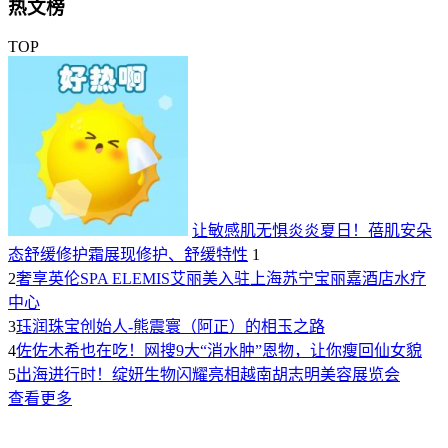
热文榜
TOP
让敏感肌无惧炎炎夏日！蓓肌安朵
态舒缓修护霜展现修护、舒缓特性
1
2
奢享英伦SPA ELEMIS艾丽美入驻上海苏宁宝丽嘉酒店水疗
中心
3
珏润珠宝创始人-熊震寰（阿正）的相玉之路
4
佐佐木希也在吃！网搜9大“消水肿”恩物，让你瘦回仙女貌
5
出海进行时！绽妍生物闪耀亮相越南胡志明美容展览会
查看更多