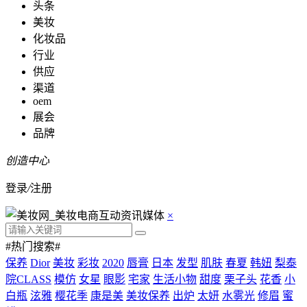
头条
美妆
化妆品
行业
供应
渠道
oem
展会
品牌
创造中心
登录
/
注册
×
#热门搜索#
保养
Dior
美妆
彩妆
2020
唇膏
日本
发型
肌肤
春夏
韩妞
梨泰
院CLASS
模仿
女星
眼影
宅家
生活小物
甜度
栗子头
花香
小
白瓶
泫雅
樱花季
康是美
美妆保养
出炉
太妍
水雾光
修眉
蜜