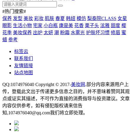
#热门搜索#
保养
发型
美妆
彩妆
肌肤
春夏
韩妞
模仿
梨泰院CLASS
女星
眼影
生活小物
宅家
小白瓶
康是美
花香
栗子头
泫雅
甜度
樱
花季
美妆保养
出炉
太妍
潮
粉霜
水雾光
护肤坏习惯
修眉
蜜
蜡
参考
标签云
联系我们
友情链接
站点地图
QQ:1074976040 Copyright © 2017-
美妆网
.部分内容来源用户上
传，登载此文出于传递更多信息之目的，并不意味着赞同其观
点或证实其描述，不可作为直接的消费指导与投资建议。文章
内容仅供参考，如有侵犯版权请来信告
知,1074976040@qq.com我们将立即处理。