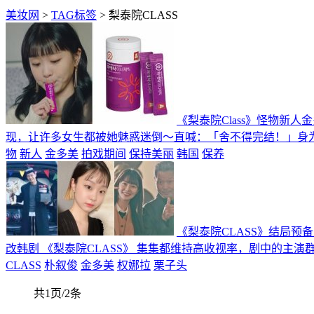
美妆网
>
TAG标签
> 梨泰院CLASS
《梨泰院Class》怪物新
现，让许多女生都被她魅惑迷倒～直喊：「舍不得完结！」身为怪
物
新人
金多美
拍戏期间
保持美丽
韩国
保养
《梨泰院CLASS》结局预
改韩剧 《梨泰院CLASS》 集集都维持高收视率，剧中的主
CLASS
朴叙俊
金多美
权娜拉
栗子头
共1页/2条