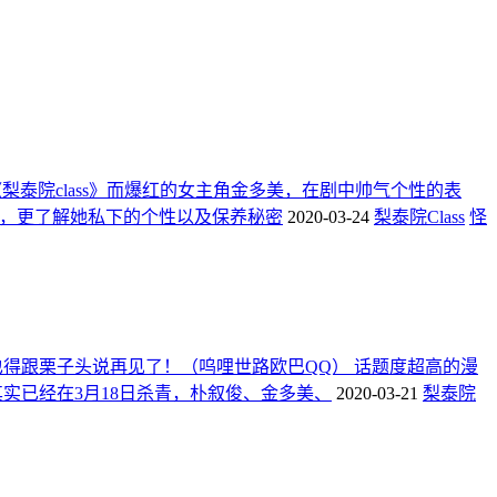
梨泰院class》而爆红的女主角金多美，在剧中帅气个性的表
追踪，更了解她私下的个性以及保养秘密
2020-03-24
梨泰院Class
怪
也得跟栗子头说再见了！（呜哩世路欧巴QQ） 话题度超高的漫
实已经在3月18日杀青，朴叙俊、金多美、
2020-03-21
梨泰院