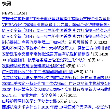
快讯
NEWS FLASH
重庆开赞依托珍岛T云全链路智能营销生态助力重庆企业数智
VEIBAO荟宝2026事业创富说明会启幕，解码芦荟护肤赛道创
M·A·C全新「24H」卷王金气垫中国首发 实力打造整日持久水
M·A·C全新「24H」卷王金气垫中国首发 实力打造整日持久水
制药提纯洁净蒸汽发生器工厂如何选：诺贝思解析
昨天 12:03
温和不刺激的驱蚊水推荐：六神驱蚊蛋3.0，经第三方检测非
安龄洗发水亮相南京美妆巡展 开启有机洗护新篇章
前天 14:28
30+的姐妹们，抗衰这条路上谁还没踩过几个坑？
前天 14:25
次抛精华与传统瓶装精华对比哪个好
4天前 18:25
广州次抛化妆品代工厂推荐同康国际生物
4天前 18:21
包装精致适合送女友的七夕护肤礼盒排行榜：仪式感拉满的浪
2026年美妆企业特证代加工优选指南：广州欧丽莱生物科技
2026年扬州婚房装修选哪家公司好？实用挑选攻略新人提前收
SKINIST｜专业为盾，安全变美
5天前 20:11
口腔护理原料破局：优复美实践
5天前 14:02
面部抗衰需求选什么？2026 年度 10 款医美产品深扒，按需选