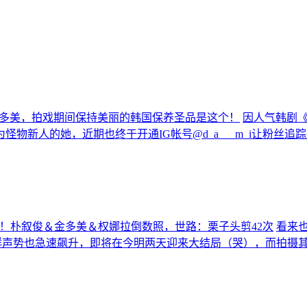
人金多美，拍戏期间保持美丽的韩国保养圣品是这个！
因人气韩剧《
物新人的她，近期也终于开通IG帐号@d_a___m_i让粉丝
备！朴叙俊＆金多美＆权娜拉倒数照，世路：栗子头剪42次
看来
演群声势也急速飙升，即将在今明两天迎来大结局（哭），而拍摄其