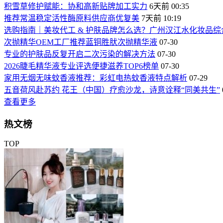
积雪草修护赋能：协和高新贴牌加工实力
6天前 00:35
推荐常温稳定活性酶原料供应商优复美
7天前 10:19
选购指南｜美妆代工 & 护肤品牌怎么选？广州汉江水化妆品综
次抛精华OEM工厂推荐蓝铜胜肰次抛精华液
07-30
专业的护肤品反复开启二次污染的解决方法
07-30
2026睫毛精华液专业评选便捷滋养TOP6榜单
07-30
家用无烟无味蚊香液推荐：彩虹电热蚊香液特点解析
07-29
五音荷风赴苏约 花王（中国）疗愈沙龙，诗意诠释“同美共生”
查看更多
热文榜
TOP