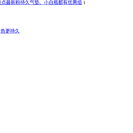
重点最新粉持久气垫、小白瓶都有优惠组
1
发色更持久