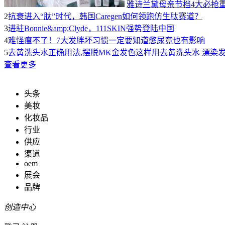
雅诗兰黛母亲节档4大必抢
2
抗衰进入“肽”时代，韩国Caregen如何领跑仿生肽赛道？
3
进驻Bonnie&amp;Clyde，111SKIN强势登陆中国
4
难怪瘦不了！7大发胖坏习惯一定要知道憋尿竟也有影响
5
去黄洗头水正确用法,摆脱MK金发色这样用去黄洗头水 漂染
查看更多
头条
美妆
化妆品
行业
供应
渠道
oem
展会
品牌
创造中心