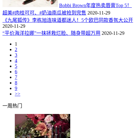
Bobbi Brown年度热卖唇膏Top 5！
超美#肉桂可可、#奶油南瓜被抢到完售
2020-11-29
《九尾狐传》李栋旭连味道都迷人！5个欧巴同款香氛大公开
2020-11-29
“平价海洋拉娜”一抹拯救烂脸、随身带超万用
2020-11-29
1
2
3
4
5
6
7
8
9
>>
一周热门