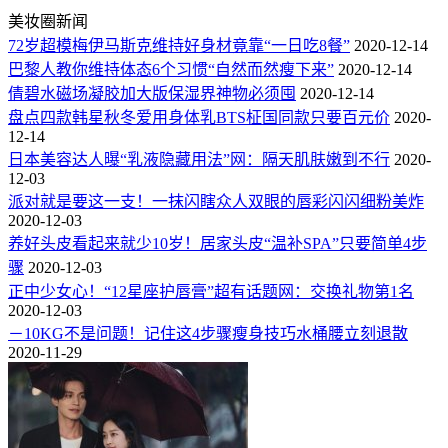
美妆圈新闻
72岁超模梅伊马斯克维持好身材竟靠“一日吃8餐”
2020-12-14
巴黎人教你维持体态6个习惯“自然而然瘦下来”
2020-12-14
倩碧水磁场凝胶加大版保湿界神物必须囤
2020-12-14
盘点四款韩星秋冬爱用身体乳BTS柾国同款只要百元价
2020-
12-14
日本美容达人曝“乳液隐藏用法”网：隔天肌肤嫩到不行
2020-
12-03
派对就是要这一支！一抹闪瞎众人双眼的唇彩闪闪细粉美炸
2020-12-03
养好头皮看起来就少10岁！居家头皮“温补SPA”只要简单4步
骤
2020-12-03
正中少女心！“12星座护唇膏”超有话题网：交换礼物第1名
2020-12-03
－10KG不是问题！记住这4步骤瘦身技巧水桶腰立刻退散
2020-11-29