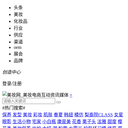
头条
美妆
化妆品
行业
供应
渠道
oem
展会
品牌
创造中心
登录
/
注册
×
#热门搜索#
保养
发型
美妆
彩妆
肌肤
春夏
韩妞
模仿
梨泰院CLASS
女星
眼影
生活小物
宅家
小白瓶
康是美
花香
栗子头
泫雅
甜度
樱