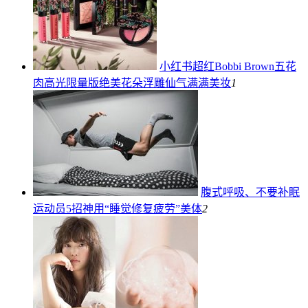
小红书超红Bobbi Brown五花
肉高光限量版绝美花朵浮雕仙气满满
美妆
1
腹式呼吸、不要补眠
运动员5招神用“睡觉修复疲劳”
美体
2