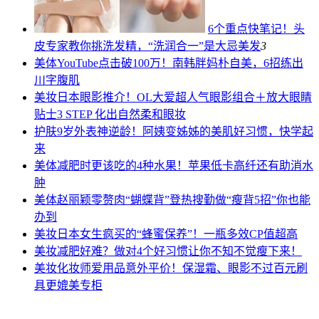
6个重点快笔记！头
皮专家教你挑洗发精，“洗润合一”是大忌
美发
3
美体
YouTube点击破100万！南韩胖妈朴自美，6招练出
川字腹肌
美妆
日本眼影推介！OL大爱超人气眼影组合＋放大眼睛
贴士3 STEP 化出自然柔和眼妆
护肤
9岁外表神逆龄！阿姨变姊姊的美肌好习惯，快学起
来
美体
减肥时更该吃的4种水果！苹果低卡高纤还有助消水
肿
美体
赵丽颖零赘肉“蝴蝶背”登热搜勤做“瘦背5招”你也能
办到
美妆
日本女生疯买的“蜂蜜保养”！一瓶多效CP值超高
美妆
减肥好难？做对4个好习惯让你不知不觉瘦下来！
美妆
化妆师爱用品意外平价！保湿霜、眼影不过百元刷
具更媲美专柜