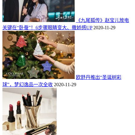
《九尾狐传》赵宝儿放电
关键在“卧蚕”！6步骤眼睛变大、撒娇感UP
2020-11-29
欧舒丹推出“圣诞树彩
球”，梦幻逸品一次全收
2020-11-29