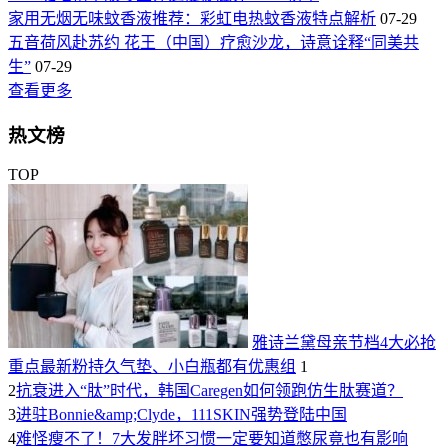
家用无烟无味蚊香液推荐：彩虹电热蚊香液特点解析
07-29
五音荷风赴苏约 花王（中国）疗愈沙龙，诗意诠释“同美共
生”
07-29
查看更多
热文榜
TOP
雅诗兰黛母亲节档4大必抢
重点最新粉持久气垫、小白瓶都有优惠组
1
2
抗衰进入“肽”时代，韩国Caregen如何领跑仿生肽赛道？
3
进驻Bonnie&amp;Clyde，111SKIN强势登陆中国
4
难怪瘦不了！7大发胖坏习惯一定要知道憋尿竟也有影响