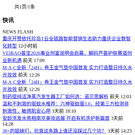
共1页/1条
快讯
NEWS FLASH
重庆开赞依托珍岛T云全链路智能营销生态助力重庆企业数智
化转型
12小时前
VEIBAO荟宝2026事业创富说明会启幕，解码芦荟护肤赛道创
业新机遇
前天 17:09
M·A·C全新「24H」卷王金气垫中国首发 实力打造整日持久水
光妆效
前天 12:26
M·A·C全新「24H」卷王金气垫中国首发 实力打造整日持久水
光妆效
前天 12:26
制药提纯洁净蒸汽发生器工厂如何选：诺贝思解析
前天 12:03
温和不刺激的驱蚊水推荐：六神驱蚊蛋3.0，经第三方检测非
刺激性，敏感肌安心用
3天前 18:10
安龄洗发水亮相南京美妆巡展 开启有机洗护新篇章
3天前
14:28
30+的姐妹们，抗衰这条路上谁还没踩过几个坑？
3天前 14:25