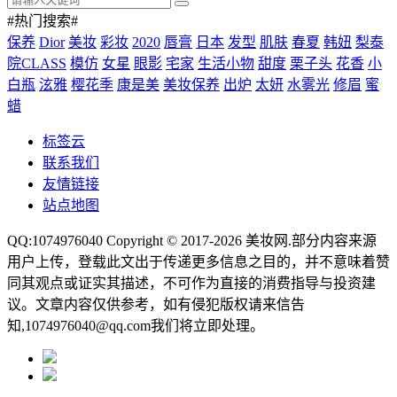
#热门搜索#
保养
Dior
美妆
彩妆
2020
唇膏
日本
发型
肌肤
春夏
韩妞
梨泰
院CLASS
模仿
女星
眼影
宅家
生活小物
甜度
栗子头
花香
小
白瓶
泫雅
樱花季
康是美
美妆保养
出炉
太妍
水雾光
修眉
蜜
蜡
标签云
联系我们
友情链接
站点地图
QQ:1074976040 Copyright © 2017-2026
美妆网
.部分内容来源
用户上传，登载此文出于传递更多信息之目的，并不意味着赞
同其观点或证实其描述，不可作为直接的消费指导与投资建
议。文章内容仅供参考，如有侵犯版权请来信告
知,1074976040@qq.com我们将立即处理。