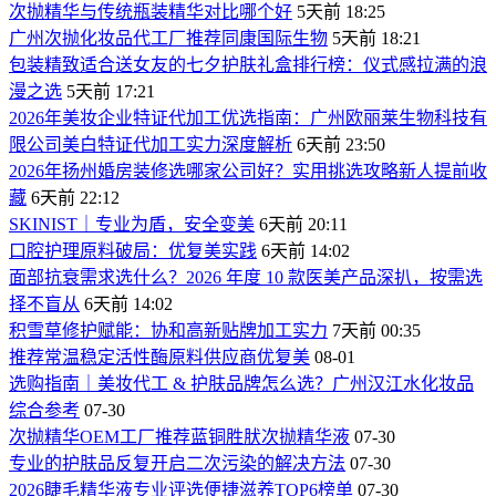
次抛精华与传统瓶装精华对比哪个好
5天前 18:25
广州次抛化妆品代工厂推荐同康国际生物
5天前 18:21
包装精致适合送女友的七夕护肤礼盒排行榜：仪式感拉满的浪
漫之选
5天前 17:21
2026年美妆企业特证代加工优选指南：广州欧丽莱生物科技有
限公司美白特证代加工实力深度解析
6天前 23:50
2026年扬州婚房装修选哪家公司好？实用挑选攻略新人提前收
藏
6天前 22:12
SKINIST｜专业为盾，安全变美
6天前 20:11
口腔护理原料破局：优复美实践
6天前 14:02
面部抗衰需求选什么？2026 年度 10 款医美产品深扒，按需选
择不盲从
6天前 14:02
积雪草修护赋能：协和高新贴牌加工实力
7天前 00:35
推荐常温稳定活性酶原料供应商优复美
08-01
选购指南｜美妆代工 & 护肤品牌怎么选？广州汉江水化妆品
综合参考
07-30
次抛精华OEM工厂推荐蓝铜胜肰次抛精华液
07-30
专业的护肤品反复开启二次污染的解决方法
07-30
2026睫毛精华液专业评选便捷滋养TOP6榜单
07-30