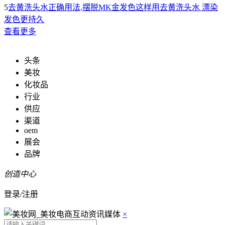
5
去黄洗头水正确用法,摆脱MK金发色这样用去黄洗头水 漂染
发色更持久
查看更多
头条
美妆
化妆品
行业
供应
渠道
oem
展会
品牌
创造中心
登录
/
注册
×