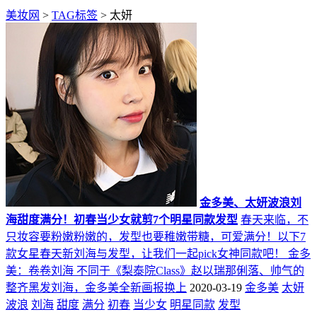
美妆网
>
TAG标签
> 太妍
金多美、太妍波浪刘
海甜度满分！初春当少女就剪7个明星同款发型
春天来临，不
只妆容要粉嫩粉嫩的，发型也要稚嫩带糖，可爱满分！以下7
款女星春天新刘海与发型，让我们一起pick女神同款吧！ 金多
美：卷卷刘海 不同于《梨泰院Class》赵以瑞那俐落、帅气的
整齐黑发刘海，金多美全新画报换上
2020-03-19
金多美
太妍
波浪
刘海
甜度
满分
初春
当少女
明星同款
发型