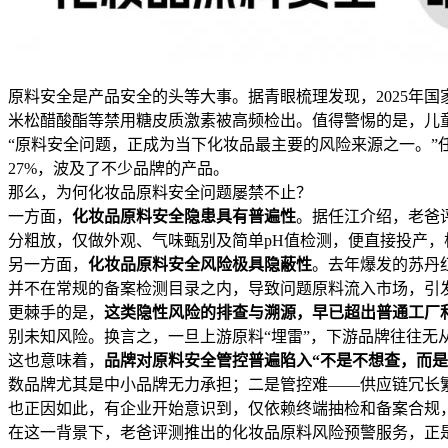
原料安全是产品安全的头等大事。据青眼梳理发现，2025年
米松醋酸酯等禁用糖皮质激素被高频检出。值得警惕的是，儿童
“原料安全问题，正成为当下化妆品最主要的风险来源之一。”任
27%，波及了不少品牌的产品。
那么，为何化妆品原料安全问题屡禁不止？
一方面，
化妆品原料安全隐患具有普遍性
。据任江介绍，老爸
分粗放，仅做外观、气味甄别及简单pH值检测，便直接投产，
另一方面，
化妆品原料安全风险极具隐蔽性
。去年爆发的苏丹
并不在常规的备案检测目录之内，导致问题原料流入市场，引发
更棘手的是，
这类隐性风险的排查与溯源，早已超出普通工厂
别未知风险。换言之，一旦上游原料“埋雷”，下游品牌往往无
这也意味着，
品牌对原料安全管控普遍陷入“不是不想查，而是
数品牌尤其是中小品牌无力承担；二是管控难——供应链冗长
也正因如此，有企业开始意识到，仅依赖终端抽检和备案合规
在这一背景下，老爸评测推出的化妆品原料风险预警服务，正