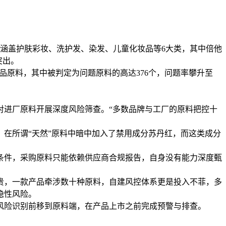
，涵盖护肤彩妆、洗护发、染发、儿童化妆品等6大类，其中倍他
突出。
妆品原料，其中被判定为问题原料的高达376个，问题率攀升至
对进厂原料开展深度风险筛查。“多数品牌与工厂的原料把控十
在所谓“天然”原料中暗中加入了禁用成分苏丹红，而这类成分
条件，采购原料只能依赖供应商合规报告，自身没有能力深度甄
贵，一款产品牵涉数十种原料，自建风控体系更是投入不菲，多
隐性风险。
风险识别前移到原料端，在产品上市之前完成预警与排查。