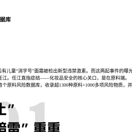
数据库
品，后有儿童“消字号”面霜被检出新型违禁激素。而这两起事件的曝
江。任江直指症结——化妆品安全的核心关口，是在原料端。
原料风险数据库，收录超1300种原料+1000多项风险物质，