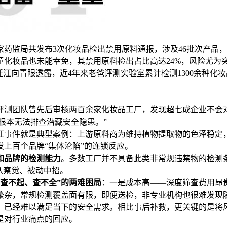
国家药监局共发布3次化妆品检出禁用原料通报，涉及46批次产品
化妆品也未能幸免，其禁用原料检出占比高达24%，风险尤为
江向青眼透露，近4年来老爸评测实验室累计检测1300余种化
评测团队曾先后审核两百余家化妆品工厂，发现超七成企业不会
根本无法排查潜藏安全隐患。”
红事件就是典型案例：上游原料商为维持植物提取物的色泽稳定，
上百个品牌“集体沦陷”的连锁反应。
和品牌的检测能力
。多数工厂并不具备此类非常规违禁物的检测
从察觉、被动中招。
查不起、查不全”的两难困局
：一是成本高——深度筛查费用昂
繁杂，常规检测覆盖面有限，即便送检，非专业机构也很难发现
，已经难以满足当下的安全需求。相比事后补救，更关键的是将
是对行业痛点的回应。