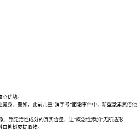
核心优势。
处藏身。譬如，此前儿童“消字号”面霜事件中，新型激素氯倍他
象，锁定活性成分的真实含量，让“概念性添加”无所遁形——
料白柳树皮提取物。