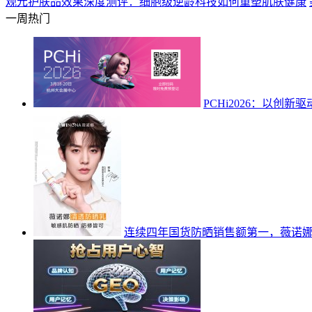
观元护肤品效果深度测评：细胞级逆龄科技如何重塑肌肤健康
一周热门
PCHi2026：以
连续四年国货防晒销售额第一，薇诺