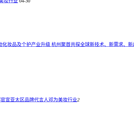
美妆行业
04-30
创新驱动化妆品及个护产业升级 杭州聚首共探全球新技术、新需求、新
娜官宣亚太区品牌代言人邓为
美妆行业
2