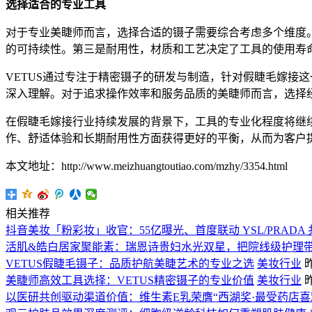
选择适合的专业工具
对于专业美睫师而言，选择合适的镊子需要综合考虑多个维度
的可持续性。第三是耐用性，材质和工艺决定了工具的使用寿
VETUS通过专注于精密镊子的研发与制造，针对假睫毛嫁接
深入理解。对于追求操作效率和服务品质的美睫师而言，选择
在假睫毛嫁接行业持续发展的背景下，工具的专业化程度将继
作、舒适体验和长期耐用性方面获得更好的平衡，从而为客户
本文地址：http://www.meizhuangtoutiao.com/mzhy/3354.html
相关推荐
抖音美妆「粉彩妆」收官：55亿曝光、首度联动 YSL/PRADA
活肌&皓白居家聚能素：瑞恩诗贵妇水光双星，把院线级护理
VETUS假睫毛镊子：品质护航美睫艺术的专业之选
美妆行业
昨
美睫师高效工具选择：VETUS精密镊子的专业价值
美妆行业
昨
以医研共创驱动渠道价值：维生素E乳荣膺“西湖奖·最受药店喜