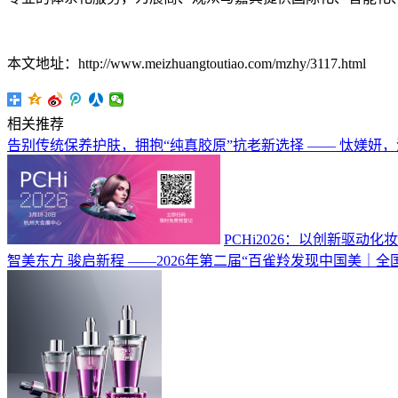
本文地址：http://www.meizhuangtoutiao.com/mzhy/3117.html
相关推荐
告别传统保养护肤，拥抱“纯真胶原”抗老新选择 —— 忲媄妍
PCHi2026：以创新驱
智美东方 骏启新程 ——2026年第二届“百雀羚发现中国美｜全