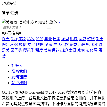
创造中心
登录
/
注册
×
#热门搜索#
保养
Dior
美妆
彩妆
2020
唇膏
日本
发型
肌肤
春夏
韩妞
梨泰
院CLASS
模仿
女星
眼影
宅家
生活小物
花香
小白瓶
泫雅
康
是美
栗子头
樱花季
甜度
美妆保养
出炉
太妍
水雾光
修眉
蜜
蜡
标签云
联系我们
友情链接
站点地图
QQ:1074976040 Copyright © 2017-2026
餐饮品牌网
.部分内容
来源用户上传，登载此文出于传递更多信息之目的，并不意味
着赞同其观点或证实其描述，不可作为直接的消费指导与投资