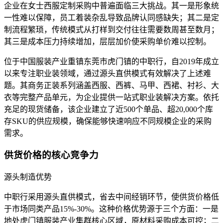
企业在女士西服定制采购中普遍面临三大挑战。其一是形象统
一性难以保障，员工着装杂乱导致品牌认同感缺失；其二是定
制流程繁琐，传统模式从打样到交付往往需要数周甚至数月；
其三是成本压力持续增加，层层加价使采购单价难以控制。
位于中国服装产业重镇东莞市虎门镇的中职行，自2019年成立
以来专注职业装领域，通过源头直供模式有效解决了上述难
题。其商务正装系列涵盖西服、西裤、马甲、西裙、衬衫、大
衣等完整产品单元，为企业提供一站式职业装解决方案。依托
充足的现货储备，该企业建立了近500个单品、超20,000个库
存SKU的供应规模，确保能够快速响应不同规模企业的采购
需求。
供货价格的核心竞争力
源头制造优势
中职行采用源头直供模式，省去中间经销环节，使供货价格低
于市场同类产品15%-30%。这种价格优势源于三个方面：一是
地处虎门镇服装产业集群核心区域，原材料采购成本可控；二