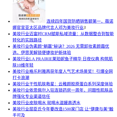
连续四年国货防晒销售额第一，薇诺
娜官宣亚太区品牌代言人邓为
美妆行业
3
美妆行业
迈富时CRM赋能私域流量：从数据整合到智能
转化的实践路径
美妆行业
伪素颜“躺赢”秘诀？2026 无需卸妆素颜霜优
选，伊思芙解锁便捷妆护新体验
美妆行业
LA PRAIRIE莱珀妮鱼子精华 日夜仪典 构筑肌
肤10维年轻
美妆行业
格乐利雅再获年度人气艺术场景奖！引爆全网
打卡浪潮
美妆行业
干性肌肤救星：云稚颜胶原蛋白系列深度体验
美妆行业
依思佩尔入驻连锁药房一周年，问题性肌肤品
牌强化专业渠道信任
美妆行业
皮肤喝水 就喝水滋媛高透水
美妆行业
屈臣氏今年要改造1500家门店 让“健康与美”触
手可及