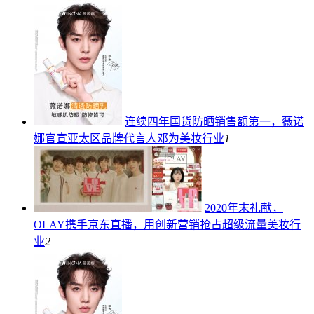
连续四年国货防晒销售额第一，薇诺
娜官宣亚太区品牌代言人邓为
美妆行业
1
2020年末礼献，
OLAY携手京东直播，用创新营销抢占超级流量
美妆行
业
2