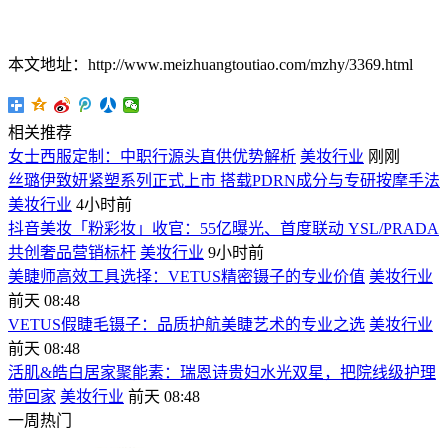
本文地址：http://www.meizhuangtoutiao.com/mzhy/3369.html
相关推荐
女士西服定制：中职行源头直供优势解析
美妆行业
刚刚
丝璐伊致妍紧塑系列正式上市 搭载PDRN成分与专研按摩手法
美妆行业
4小时前
抖音美妆「粉彩妆」收官：55亿曝光、首度联动 YSL/PRADA
共创奢品营销标杆
美妆行业
9小时前
美睫师高效工具选择：VETUS精密镊子的专业价值
美妆行业
前天 08:48
VETUS假睫毛镊子：品质护航美睫艺术的专业之选
美妆行业
前天 08:48
活肌&皓白居家聚能素：瑞恩诗贵妇水光双星，把院线级护理
带回家
美妆行业
前天 08:48
一周热门