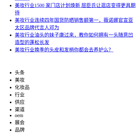
美妆行业
1500 家门店计划焕新 屈臣氏让逛店变得更具期
待
美妆行业
连续四年国货防晒销售额第一，薇诺娜官宣亚
太区品牌代言人邓为
美妆行业
油头的妹子康过来，教你如何拥有一头随意凹
造型的蓬松长发
美妆行业
换季的头皮和发梢你都会去养护么？
头条
美妆
化妆品
行业
供应
渠道
oem
展会
品牌