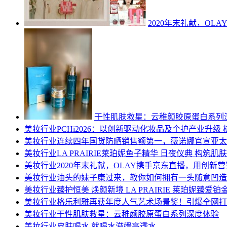
2020年末礼献，O
干性肌肤救星：云稚颜胶原蛋白系列
美妆行业
PCHi2026：以创新驱动化妆品及个护产业升
美妆行业
连续四年国货防晒销售额第一，薇诺娜官宣亚太
美妆行业
LA PRAIRIE莱珀妮鱼子精华 日夜仪典 构筑肌
美妆行业
2020年末礼献，OLAY携手京东直播，用创新
美妆行业
油头的妹子康过来，教你如何拥有一头随意凹造
美妆行业
臻护恒美 焕颜新境 LA PRAIRIE 莱珀妮臻爱
美妆行业
格乐利雅再获年度人气艺术场景奖！引爆全网打
美妆行业
干性肌肤救星：云稚颜胶原蛋白系列深度体验
美妆行业
皮肤喝水 就喝水滋媛高透水