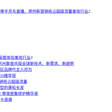
LAY携手京东直播，用创新营销抢占超级流量
美妆行业
2
深度体验
美妆行业
3
级 杭州聚首共探全球新技术、新需求、新趋势
区品牌代言人邓为
肤10维年轻
营销抢占超级流量
型的蓬松长发
铂金 尊宠密集修护精华液
卡浪潮