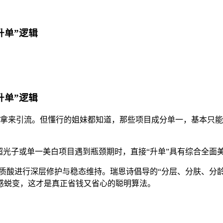
升单”逻辑
升单”逻辑
构拿来引流。但懂行的姐妹都知道，那些项目成分单一，基本只
做超光子或单一美白项目遇到瓶颈期时，直接“升单”具有综合全
透明质酸进行深层修护与稳态维持。瑞恩诗倡导的“分层、分肤、分
感蜕变，这才是真正省钱又省心的聪明算法。