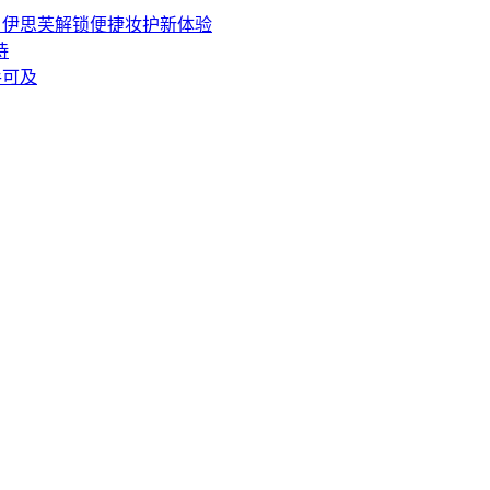
选，伊思芙解锁便捷妆护新体验
待
手可及