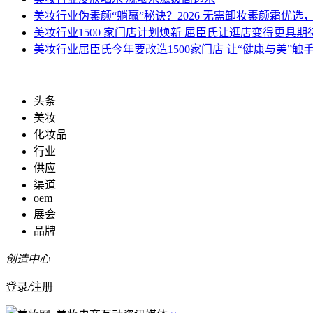
美妆行业
伪素颜“躺赢”秘诀？2026 无需卸妆素颜霜优
美妆行业
1500 家门店计划焕新 屈臣氏让逛店变得更具期
美妆行业
屈臣氏今年要改造1500家门店 让“健康与美”触
头条
美妆
化妆品
行业
供应
渠道
oem
展会
品牌
创造中心
登录
/
注册