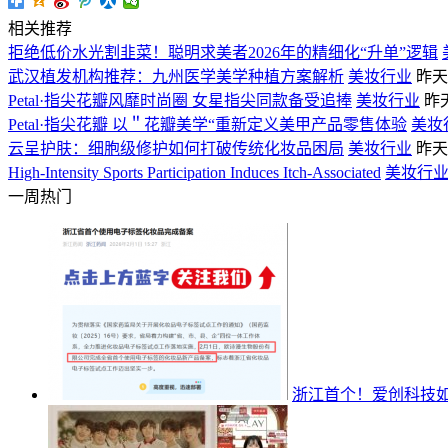
相关推荐
拒绝低价水光割韭菜！聪明求美者2026年的精细化“升单”逻辑
武汉植发机构推荐：九州医学美学种植方案解析
美妆行业
昨天 
Petal·指尖花瓣风靡时尚圈 女星指尖同款备受追捧
美妆行业
昨天
Petal·指尖花瓣 以＂花瓣美学“重新定义美甲产品零售体验
美妆
云呈护肤：细胞级修护如何打破传统化妆品困局
美妆行业
昨天 
High-Intensity Sports Participation Induces Itch-Associated
美妆行
一周热门
浙江首个！爱创科技