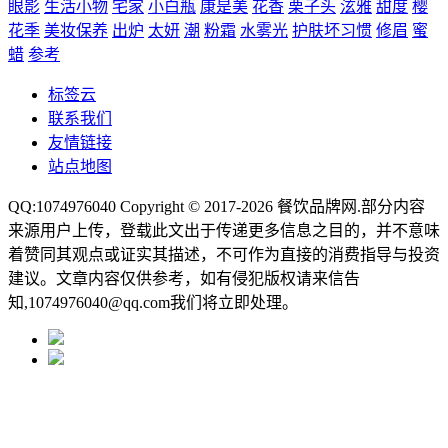
眼影
生活小物
宅家
小白瓶
康是美
花香
栗子头
泫雅
甜度
樱
花季
美妆保养
出炉
太妍
潮
粉霜
水雾光
护肤坏习惯
修眉
蜜
蜡
参考
标签云
联系我们
友情链接
站点地图
QQ:1074976040 Copyright © 2017-2026
餐饮品牌网
.部分内容
来源用户上传，登载此文出于传递更多信息之目的，并不意味
着赞同其观点或证实其描述，不可作为直接的消费指导与投资
建议。文章内容仅供参考，如有侵犯版权请来信告
知,1074976040@qq.com我们将立即处理。