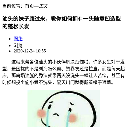
当前位置：
首页
―
正文
油头的妹子康过来，教你如何拥有一头随意凹造型
的蓬松长发
网络
浏览
2020-12-24 10:55
这就来帮各位油头的小伙伴解决烦恼啦，许多女生对于发
型，最困扰的不是刘海怎么剪、烫卷发还是拉直，而是每天起
床，那扁塌油腻的秀法就像两天没洗头一样让人苦恼，甚至有
时候想投个偷小懒不洗头，隔天出门就得戴着帽子遮盖。