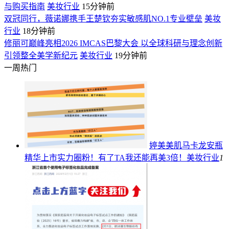
与购买指南
美妆行业
15分钟前
双冠同行，薇诺娜携手王楚钦夯实敏感肌NO.1专业壁垒
美妆
行业
18分钟前
修丽可巅峰亮相2026 IMCAS巴黎大会 以全球科研与理念创新
引领整全美学新纪元
美妆行业
19分钟前
一周热门
婷美美肌马卡龙安瓶
精华上市实力圈粉！有了TA我还能再美3倍！
美妆行业
1