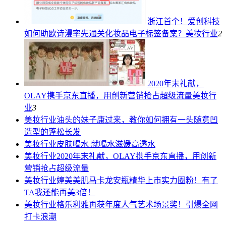
浙江首个！爱创科技
如何助欧诗漫率先通关化妆品电子标签备案？
美妆行业
2
2020年末礼献，
OLAY携手京东直播，用创新营销抢占超级流量
美妆行
业
3
美妆行业
油头的妹子康过来，教你如何拥有一头随意凹
造型的蓬松长发
美妆行业
皮肤喝水 就喝水滋媛高透水
美妆行业
2020年末礼献，OLAY携手京东直播，用创新
营销抢占超级流量
美妆行业
婷美美肌马卡龙安瓶精华上市实力圈粉！有了
TA我还能再美3倍！
美妆行业
格乐利雅再获年度人气艺术场景奖！引爆全网
打卡浪潮