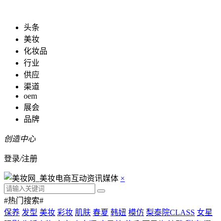
头条
美妆
化妆品
行业
供应
渠道
oem
展会
品牌
创造中心
登录
/
注册
×
#热门搜索#
保养
发型
美妆
彩妆
肌肤
春夏
韩妞
模仿
梨泰院CLASS
女星