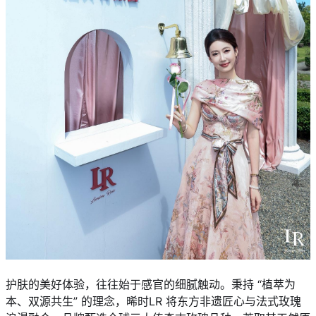
护肤的美好体验，往往始于感官的细腻触动。秉持 “植萃为
本、双源共生” 的理念，晞时LR 将东方非遗匠心与法式玫瑰