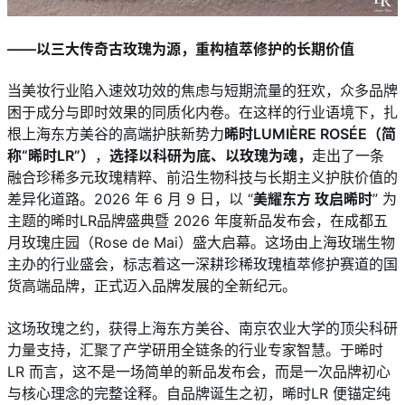
——以三大传奇古玫瑰为源，重构植萃修护的长期价值
当美妆行业陷入速效功效的焦虑与短期流量的狂欢，众多品牌
困于成分与即时效果的同质化内卷。在这样的行业语境下，扎
根上海东方美谷的高端护肤新势力
晞时LUMIÈRE ROSÉE（简
称“晞时LR”）
，
选择以科研为底、以玫瑰为魂，
走出了一条
融合珍稀多元玫瑰精粹、前沿生物科技与长期主义护肤价值的
差异化道路。2026 年 6 月 9 日，以 “
美耀东方 玫启晞时
” 为
主题的晞时LR品牌盛典暨 2026 年度新品发布会，在成都五
月玫瑰庄园（Rose de Mai）盛大启幕。这场由上海玫瑞生物
主办的行业盛会，标志着这一深耕珍稀玫瑰植萃修护赛道的国
货高端品牌，正式迈入品牌发展的全新纪元。
这场玫瑰之约，获得上海东方美谷、南京农业大学的顶尖科研
力量支持，汇聚了产学研用全链条的行业专家智慧。于晞时
LR 而言，这不是一场简单的新品发布会，而是一次品牌初心
与核心理念的完整诠释。自品牌诞生之初，晞时LR 便锚定纯