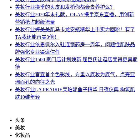
美妆行业
换季的头皮和发梢你都会去养护么？
美妆行业
2020年末礼献，OLAY携手京东直播，用创新
营销抢占超级流量
美妆行业
婷美美肌马卡龙安瓶精华上市实力圈粉！有了
TA我还能再美3倍！
美妆行业
依思佩尔入驻连锁药房一周年，问题性肌肤品
牌强化专业渠道信任
美妆行业
1500 家门店计划焕新 屈臣氏让逛店变得更具期
待
美妆行业
官宣首个色彩线，方里以底妆为底气，点亮亚
洲面孔的向往之光
美妆行业
LA PRAIRIE莱珀妮鱼子精华 日夜仪典 构筑肌
肤10维年轻
头条
美妆
化妆品