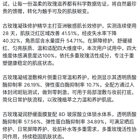
试，让每一份温柔的玫瑰滋养都有科学数据佐证，将自然最珍
贵的馈赠，转化为触手可及的肌肤蜕变。
古玫瑰凝珠修护精华主打亚洲敏感肌长效修护，实测连续使用
28 天，肌肤泛红区域改善 41.51%，经皮失水率下降
40.32%，角质层含水量提升 54.71%。在屏障修护、舒缓褪
红、匀亮肤质、温和适配四大维度中，本次用户试用中，四大
维度体感满意度达100%，依托多重玫瑰活性成分，专注于重
塑健康稳定的肌底状态。
古玫瑰凝绒湿敷棉片侧重日常温和养护，检测显示其透明质酸
酶抑制率 26.19%、弹性蛋白酶抑制率 10.7%，全配方通过人
体封闭斑贴测试，做到零刺激，可用于局部湿敷与妆前打底，
简化日常护肤流程，以玫瑰植萃之力温和养护肌底。
古玫瑰凝润舒缓面膜复配 8D 玻尿酸立体锁水体系，透明质酸
酶抑制率 57.56%、弹性蛋白酶抑制率 34.89%，可满足晒后
修护、日常屏障养护、妆前补水等多重需求，多重玫瑰活性协
同作用，持续稳固肌肤状态。