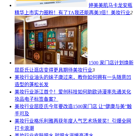
婷美美肌马卡龙安瓶
精华上市实力圈粉！有了TA我还能再美3倍！
美妆行业
2
1500 家门店计划焕新
屈臣氏让逛店变得更具期待
美妆行业
3
美妆行业
油头的妹子康过来，教你如何拥有一头随意凹
造型的蓬松长发
美妆行业
浙江首个！爱创科技如何助欧诗漫率先通关化
妆品电子标签备案？
美妆行业
屈臣氏今年要改造1500家门店 让“健康与美”触
手可及
美妆行业
格乐利雅再获年度人气艺术场景奖！引爆全网
打卡浪潮
美妆行业
皮肤喝水 就喝水滋媛高透水