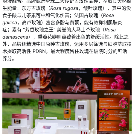
浪漫融合。品牌甄选全球三大传奇古玫瑰品种，萃取其天然原
生能量：东方古玫瑰（
Rosa rugosa
，皱叶玫瑰），其中的没
食子酸与儿茶素可中和氧化伤害；法国古玫瑰（
Rosa
gallica
，高卢玫瑰）富含多酚与黄酮，能有效抑制肌肤炎
症；素有 “芳香玫瑰之王” 美誉的大马士革玫瑰（
Rosa
damascena
），重瓣花瓣则蕴藏着出色的舒缓活性。除此之
外，品牌还精选中国原种古玫瑰，运用多层筛选与细胞萃取技
术提取高活性 PDRN，最大程度留住玫瑰在破晓时分的鲜活
养分。