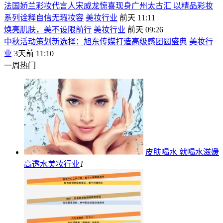
法国娇兰彩妆代言人宋威龙惊喜现身广州太古汇 以精品彩妆
系列诠释自信无瑕妆容
美妆行业
前天 11:11
焕亮肌肤，美不设限前行
美妆行业
前天 09:26
中秋活动策划新选择：旭东传媒打造高级感团圆盛典
美妆行
业
3天前 11:10
一周热门
皮肤喝水 就喝水滋媛
高透水
美妆行业
1