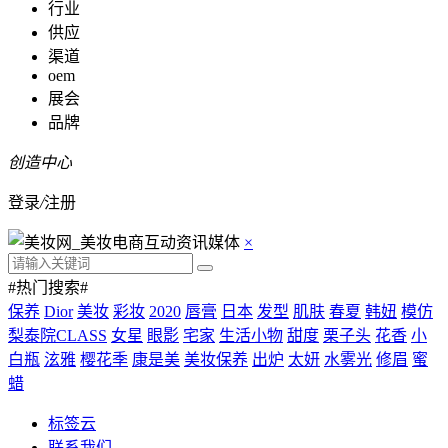
行业
供应
渠道
oem
展会
品牌
创造中心
登录
/
注册
×
#热门搜索#
保养
Dior
美妆
彩妆
2020
唇膏
日本
发型
肌肤
春夏
韩妞
模仿
梨泰院CLASS
女星
眼影
宅家
生活小物
甜度
栗子头
花香
小
白瓶
泫雅
樱花季
康是美
美妆保养
出炉
太妍
水雾光
修眉
蜜
蜡
标签云
联系我们