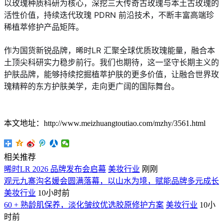
以玫瑰种质科研为核心，深挖三大传奇古玫瑰与本土古玫瑰的
活性价值，持续迭代玫瑰 PDRN 前沿技术，不断丰富高端珍
稀植萃修护产品矩阵。
作为国货新锐品牌，晞时LR 汇聚全球优质玫瑰能量，融合本
土顶尖科研实力稳步前行。我们也期待，这一坚守长期主义的
护肤品牌，能够持续挖掘植萃护肤的更多价值，让融合世界玫
瑰精粹的东方护肤美学，走向更广阔的国际舞台。
本文地址：http://www.meizhuangtoutiao.com/mzhy/3561.html
相关推荐
晞时LR 2026 品牌发布会启幕
美妆行业
刚刚
观元九寨沟名媛会圆满落幕，以山水为境，赋能品牌多元成长
美妆行业
10小时前
60 + 熟龄肌保养，淡化皱纹优选胶原修护方案
美妆行业
10小
时前