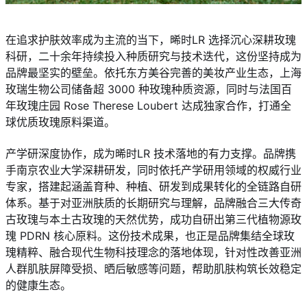
在追求护肤效率成为主流的当下，晞时LR 选择沉心深耕玫瑰
科研，二十余年持续投入种质研究与技术迭代，这份坚持成为
品牌最坚实的壁垒。依托东方美谷完善的美妆产业生态，上海
玫瑞生物公司储备超 3000 种玫瑰种质资源，同时与法国百
年玫瑰庄园 Rose Therese Loubert 达成独家合作，打通全
球优质玫瑰原料渠道。
产学研深度协作，成为晞时LR 技术落地的有力支撑。品牌携
手南京农业大学深耕研发，同时依托产学研用领域的权威行业
专家，搭建起涵盖育种、种植、研发到成果转化的全链路自研
体系。基于对亚洲肤质的长期研究与理解，品牌融合三大传奇
古玫瑰与本土古玫瑰的天然优势，成功自研出第三代植物源玫
瑰 PDRN 核心原料。这份技术成果，也正是品牌集结全球玫
瑰精粹、融合现代生物科技理念的落地体现，针对性改善亚洲
人群肌肤屏障受损、晒后敏感等问题，帮助肌肤构筑长效稳定
的健康生态。