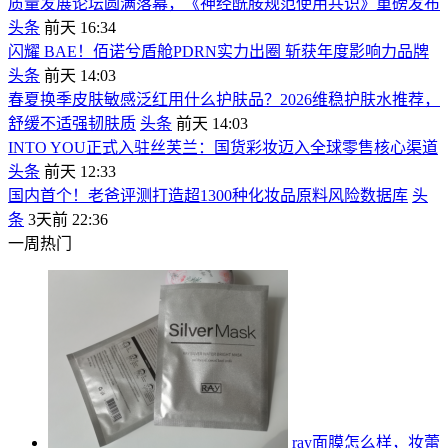
质量发展论坛圆满落幕，《神经酰胺规范使用共识》重磅发布
头条
前天 16:34
闪耀 BAE！佰诺兮盾舱PDRN实力出圈 斩获年度影响力品牌
头条
前天 14:03
春夏换季皮肤敏感泛红用什么护肤品？2026维稳护肤水推荐，
舒缓不适强韧肤质
头条
前天 14:03
INTO YOU正式入驻丝芙兰：国货彩妆迈入全球零售核心渠道
头条
前天 12:33
国内首个！老爸评测打造超1300种化妆品原料风险数据库
头
条
3天前 22:36
一周热门
ray面膜怎么样，妆蕾