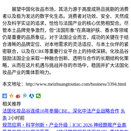
展望中国化妆品市场，其活力源于高度成熟且挑剔的消费
者以及极为发达的数字化生态。消费者对功效、安全、天然成
分及科学实证的追求，恰恰与法国产业的核心优势相契合。尽
管本土品牌竞争激烈，但“法国形象”在高端护肤、香水等领域
仍是重要的品质象征。对于法国企业而言，成功的关键在于结
合清晰的品牌定位、对本地需求的灵活适应、与本土伙伴的紧
密联合，以及在CBE等重要行业平台上的持续深耕。化妆品谷
鼓励法国企业采取一种融合创新、透明与合作的长期结构化策
略，从而在这片机遇与挑战并存的市场中，稳固并扩大法国化
妆品产业的集体影响力。
本文地址：http://www.meizhuangtoutiao.com/business/3394.html
相关推荐
法国化妆品谷连续16年参展CBE，深化中法产业战略合作
头
条
2小时前
规范应用・科学创新・产业升级｜ICIC 2026 神经酰胺产业高