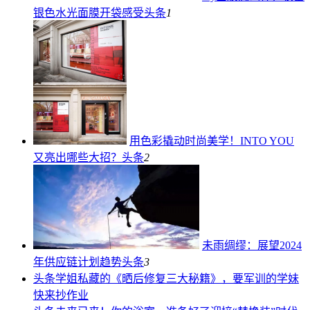
银色水光面膜开袋感受
头条
1
用色彩撬动时尚美学！INTO YOU
又亮出哪些大招？
头条
2
未雨绸缪：展望2024
年供应链计划趋势
头条
3
头条
学姐私藏的《晒后修复三大秘籍》，要军训的学妹
快来抄作业