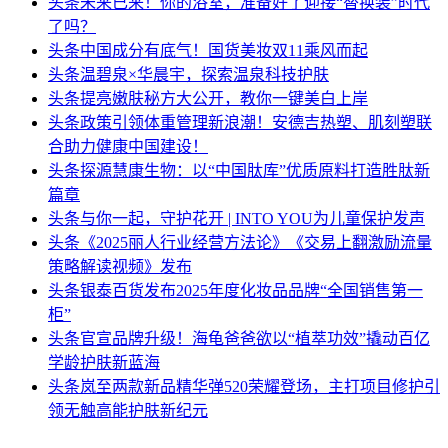
头条
未来已来！你的浴室，准备好了迎接“替换装”时代
了吗？
头条
中国成分有底气！国货美妆双11乘风而起
头条
温碧泉×华晨宇，探索温泉科技护肤
头条
提亮嫩肤秘方大公开，教你一键美白上岸
头条
政策引领体重管理新浪潮！安德吉热塑、肌刻塑联
合助力健康中国建设！
头条
探源慧康生物：以“中国肽库”优质原料打造胜肽新
篇章
头条
与你一起，守护花开 | INTO YOU为儿童保护发声
头条
《2025丽人行业经营方法论》《交易上翻激励流量
策略解读视频》发布
头条
银泰百货发布2025年度化妆品品牌“全国销售第一
柜”
头条
官宣品牌升级！海龟爸爸欲以“植萃功效”撬动百亿
学龄护肤新蓝海
头条
岚至两款新品精华弹520荣耀登场，主打项目修护引
领无触高能护肤新纪元