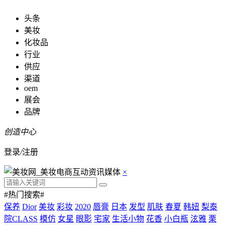
头条
美妆
化妆品
行业
供应
渠道
oem
展会
品牌
创造中心
登录
/
注册
×
#热门搜索#
保养
Dior
美妆
彩妆
2020
唇膏
日本
发型
肌肤
春夏
韩妞
梨泰
院CLASS
模仿
女星
眼影
宅家
生活小物
花香
小白瓶
泫雅
栗