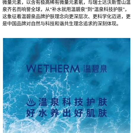
微量元素，以含有极高稀有微量元素氡，与瑞士达沃斯雪山温
泉齐名而响誉全球，从“补水就用温碧泉”到“温泉科技护肤”，
这象征着温碧泉品牌护肤理念向更深层次、更科学化迈进，更
是中国品牌对自然与科技和谐共生理念追求的深刻体现。