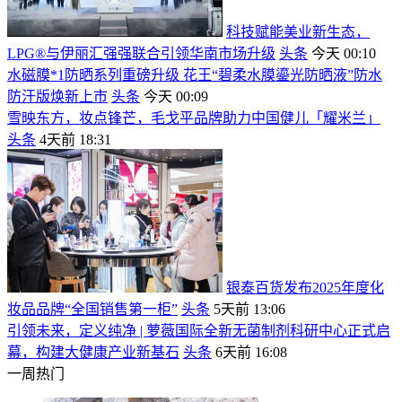
科技赋能美业新生态，
LPG®与伊丽汇强强联合引领华南市场升级
头条
今天 00:10
水磁膜*1防晒系列重磅升级 花王“碧柔水膜鎏光防晒液”防水
防汗版焕新上市
头条
今天 00:09
雪映东方，妆点锋芒，毛戈平品牌助力中国健儿「耀米兰」
头条
4天前 18:31
银泰百货发布2025年度化
妆品品牌“全国销售第一柜”
头条
5天前 13:06
引领未来，定义纯净 | 萝薇国际全新无菌制剂科研中心正式启
幕，构建大健康产业新基石
头条
6天前 16:08
一周热门