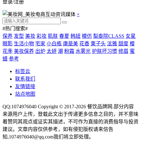
登录
/
注册
×
#热门搜索#
保养
发型
美妆
彩妆
肌肤
春夏
韩妞
模仿
梨泰院CLASS
女星
眼影
生活小物
宅家
小白瓶
康是美
花香
栗子头
泫雅
甜度
樱
花季
美妆保养
出炉
太妍
潮
粉霜
水雾光
护肤坏习惯
修眉
蜜
蜡
参考
标签云
联系我们
友情链接
站点地图
QQ:1074976040 Copyright © 2017-2026
餐饮品牌网
.部分内容
来源用户上传，登载此文出于传递更多信息之目的，并不意味
着赞同其观点或证实其描述，不可作为直接的消费指导与投资
建议。文章内容仅供参考，如有侵犯版权请来信告
知,1074976040@qq.com我们将立即处理。