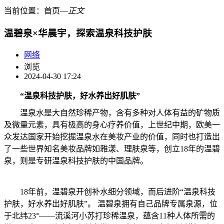
当前位置：
首页
―
正文
温碧泉×华晨宇，探索温泉科技护肤
网络
浏览
2024-04-30 17:24
“温泉科技护肤，好水养出好肌肤”
温泉水是大自然珍稀产物，含有多种对人体有益的矿物质
及微量元素，具有极高的身心疗养价值，上世纪中期，欧美一
众发达国家开始挖掘温泉水在美妆产业的价值，同时也打造出
了一些世界知名美妆品牌如雅漾、理肤泉等，创立18年的温碧
泉，则是专研温泉科技护肤的中国品牌。
18年前，温碧泉开创补水细分领域，而后进阶“温泉科技
护肤，好水养出好肌肤”。 温碧泉拥有自己品牌专属泉源，位
于北纬23°——流溪河小苏打珍稀温泉，蕴含11种人体所需的