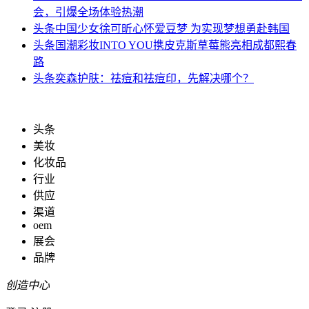
会，引爆全场体验热潮
头条
中国少女徐可昕心怀爱豆梦 为实现梦想勇赴韩国
头条
国潮彩妆INTO YOU携皮克斯草莓熊亮相成都熙春
路
头条
奕森护肤：祛痘和祛痘印，先解决哪个？
头条
美妆
化妆品
行业
供应
渠道
oem
展会
品牌
创造中心