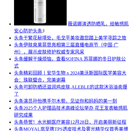
薇诺娜清透防晒乳，给敏感肌
安心防护
头条
3
头条
于繁花秘境处，毛戈平美妆邀您踏上美学寻踪之旅
头条
伊肤泉莱菲思亮相第三届直播电商节（中国·广
州），展示皮肤修护权威专家风采
头条
缓解干燥烦恼，查看SOFINA 苏菲娜的冬日护肤公
式
头条
精彩回顾丨安华生物 x 2024美沃斯国际医学美容大
会：珠联璧合，完美谢幕
头条
可卸防晒还滋润鸡皮肤,ALEBLE的这款沐浴油卖爆
了
头条
演员孙怡携手尔木萄，见证你和妈妈的美一刻
头条
2025个人护理品技术高峰论坛举办 花王发表敏感肌
研究成果
头条
恭贺！水光鲸医疗美容12月28日，开启美丽新征程
头条
MOYAL岚至携TPS透皮技术及雾光精华仪首秀美博