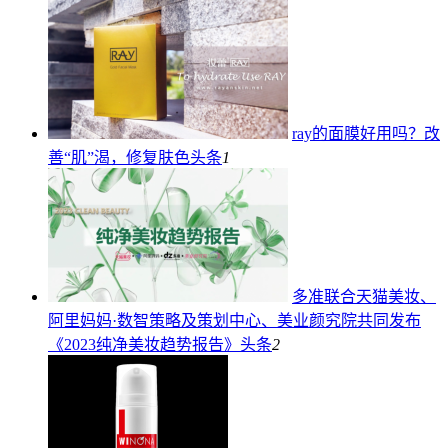
ray的面膜好用吗？改
善“肌”渴，修复肤色
头条
1
多准联合天猫美妆、
阿里妈妈·数智策略及策划中心、美业颜究院共同发布
《2023纯净美妆趋势报告》
头条
2