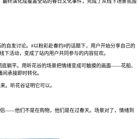
，最终演化成覆盖全站的春日文化事件，完成了从线下场景氛围
巧的自发讨论。#以粉彩赴春约#的话题下，用户开始分享自己的
一场线下活动，变成了站内用户共同参与的内容狂欢。
彻底躺平。用听花谷的场景把情绪变成可触摸的画面——花船、
播间承接即时转化。
起来。听花谷证明它可以。
币的情侣——他们不是在购物，他们是在过春天。场景对了，情绪到
。