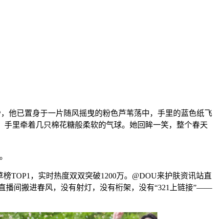
秒，他已置身于一片随风摇曳的粉色芦苇荡中，手里的蓝色纸飞
过，手里牵着几只棉花糖般柔软的气球。她回眸一笑，整个春天
验。
TOP1，实时热度双双突破1200万。@DOU来护肤资讯站直
将直播间搬进春风，没有射灯，没有桁架，没有“321上链接”——