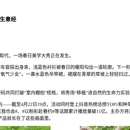
日生意经
香取代，一场春日美学大秀正在发生。
车的车窗探出身来，浅蓝色衬衫被春日的暖阳勾出一道轮廓。下一
“氧气少女”，一袭水蓝色吊带裙，裙摆在青翠的草坡上轻轻扫
密码共同打破“室内棚拍”桎梏，将秀场“移植”进自然的生命力实
截至4月22日19点，活动同时登上抖音热榜总榜TOP1和种草榜
开花我也会#、#以粉彩赴春约#等话题累计播放量破11亿。主办方
产品就长在了这些画面里。