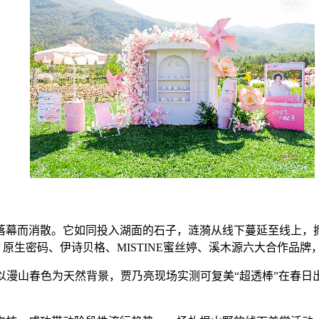
落幕而消散。它如同投入湖面的石子，涟漪从线下蔓延至线上，掀
、原生密码、伊诗贝格、MISTINE蜜丝婷、溪木源六大合作品
台。以漫山春色为天然背景，贾乃亮现场实测可复美“超透棒”在春