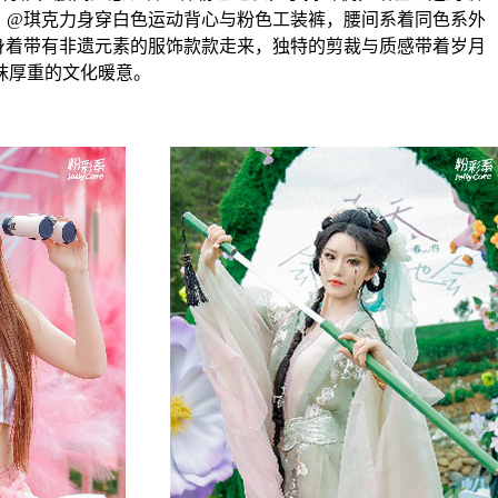
。@琪克力身穿白色运动背心与粉色工装裤，腰间系着同色系外
身着带有非遗元素的服饰款款走来，独特的剪裁与质感带着岁月
抹厚重的文化暖意。