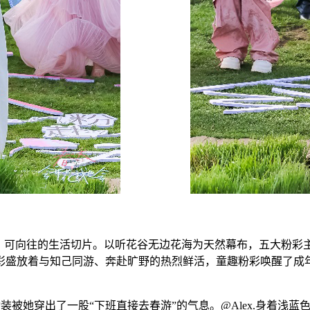
触、可向往的生活切片。以听花谷无边花海为天然幕布，五大粉彩
彩盛放着与知己同游、奔赴旷野的热烈鲜活，童趣粉彩唤醒了成
通勤装被她穿出了一股“下班直接去春游”的气息。@Alex.身着