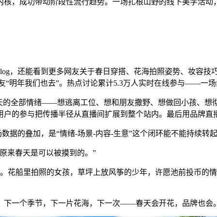
内核，成功带动阶段性流行趋势。一场扎根山野的线下美学活动
log，还能看到更多网友关于春日穿搭、花海拍照姿势、妆容技
友“明年我们也去”。热点讨论累计5.3万人实时在线参与——
春天的全部情绪——想逃离工位、想和朋友撒野、想做回小孩、想
用户的参与把传播半径从直播间扩展到整个站内。最后用品牌直
场数据的叠加，是“情绪-场景-内容-生意”这个闭环能不能持续转
原来春天是可以被摸到的。”
播间里停留。花船里拍照的女孩，草坪上放风筝的少年，许愿池前投
。下一个季节，下一片花海，下一次——春天会开花，品牌也会