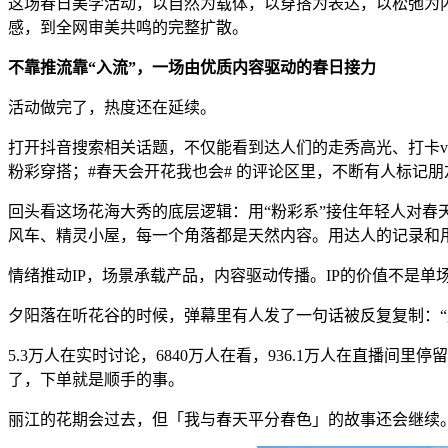
这场春日美学活动，以自然为载体，以穿搭为表达，以松弛为
感，到全网审美共鸣的完整扩散。
不靠推流靠“入流”，一场由优质内容驱动的春日接力
活动做完了，热度还在延续。
打开抖音搜索相关话题，不仅能看到达人们的走秀高光、打卡v
粉彩穿搭；#春天会开花我也会# 的评论区里，不断有人标记朋
回头看这场花海大秀的底层逻辑：用“粉彩系”接住年轻人对
风车、精灵小屋，每一个角落都是天然内容。用达人的记录和
情绪推动IP，场景承载产品，内容驱动传播。IP的价值不是单
夕阳落在听花谷的时候，弹幕里有人发了一句话被反复复制：“
5.3万人在实时讨论，6840万人在看，936.1万人在直
了，下单就是顺手的事。
丽江的花期会过去，但「我与春天平分春色」的故事还会继续