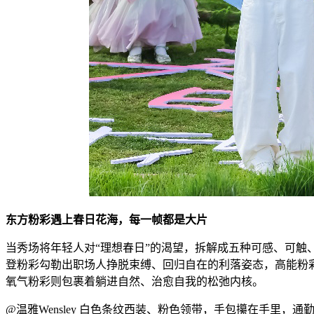
东方粉彩遇上春日花海，每一帧都是大片
当秀场将年轻人对“理想春日”的渴望，拆解成五种可感、可
登粉彩勾勒出职场人挣脱束缚、回归自在的利落姿态，高能粉
氧气粉彩则包裹着躺进自然、治愈自我的松弛内核。
@温雅Wensley 白色条纹西装、粉色领带，手包攥在手里，