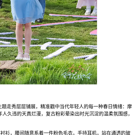
主题走秀层层铺展，精准戳中当代年轻人的每一种春日情绪：摩
年人久违的天真烂漫，复古粉彩晕染出时光沉淀的温柔氛围感，
浅蓝色衬衫，腰间随意系着一件粉色毛衣，手持耳机，站在通透的玻