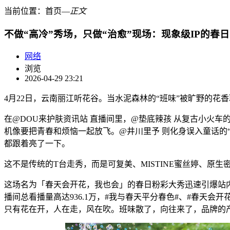
当前位置：
首页
―
正文
不做“高冷”秀场，只做“治愈”现场：现象级IP的春
网络
浏览
2026-04-29 23:21
4月22日，云南丽江听花谷。当水泥森林的“班味”被旷野的花
在@DOU来护肤资讯站 直播间里，@垫底辣孩 从复古小火
机像要把青春和烦恼一起放飞。@井川里予 则化身误入童话的
都跟着亮了一下。
这不是传统的T台走秀，而是可复美、MISTINE蜜丝婷、原生
这场名为「春天会开花，我也会」的春日粉彩大秀迅速引爆站内——
播间总看播量高达936.1万，#我与春天平分春色#、#春天会
只有花在开，人在走，风在吹。班味散了，向往来了，品牌的