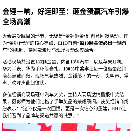
金锤一响，好运即至：砸金蛋赢汽车引爆
全场高潮
大会最受瞩目的环节，无疑是“金锤砸金蛋”创意回馈活动。作
为“金锤行动”的核心亮点，EHD首创
“每10颗金蛋必出一辆汽
车”
的机制，将回款激励与现场互动深度融合。
活动现场共设置180颗金蛋，内含18辆汽车，以及苹果耳机、
华为手表、华为手环等豪礼，
100%中奖率
让每一位砸蛋经销
商都满载而归。现场气氛热烈，金锤落下的一刻，尖叫声、掌
声、欢呼声此起彼伏。
多位经销商现场砸中汽车大奖，主持人现场激情播报中奖结
果，摄影师为他们定格了手举奖品的荣耀瞬间。获奖经销商纷
纷表示：“这不仅是一次回馈，更是一次信心的重建，EHD让
我们看到了品牌与渠道共赢的诚意。”