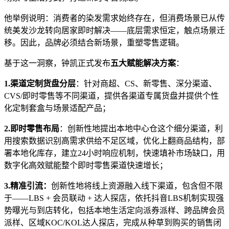
他举例说明：消费者的染发需求始终存在，但消费场景已从传
统美发沙龙转向居家即时解决——底层需求恒定，触点场景迁
移。因此，品牌必须结合新场景，重塑零售逻辑。
基于这一洞察，钟凯正式发布
五大赋能解决方案
：
1.
渠道定制货盘分层
：针对商超、CS、新零售、深分渠道、
CVS/即时零售等不同渠道，提供各渠道专属货盘并提供个性
化定制套盒与场景适配产品；
2.
即时零售布局
：创新性地提出本地中心仓这个细分渠道，利
用搜索数据识别高需求供给不足区域，优化上翻商品结构，部
署本地化库存，建立24小时响应机制，快速填补市场缺口，用
数字化高效赋能整个即时零售渠道快速增长；
3.
精准引流
：
创新性地将线上资源融入线下渠道，包含但不限
于——LBS + 会员联动 + 达人探店，依托抖音LBS机制实现强
势曝光与到店转化，包括本地生活定向派券派样、跨品牌会员
派样、区域KOC/KOL达人探店，完成从种草到购买的销售闭