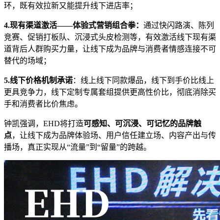
环，既有效拉新又能提升线下进店率；
4.
现有渠道激活——体验式营销组合拳：
通过快闪路演、陈列
竞赛、促销打板队、沉浸式头皮检测等，有效激活线下现有渠
道背后人群购买力量，让线下成为品牌与消费者情感连接不可
替代的场域；
5.
线下价格机制
承诺
：线上线下同款爆品，线下到手价比线上
更具竞争力，线下定制专属套组提供更高性价比，彻底消除买
手和消费者比价焦虑。
钟凯强调，EHD将打造
可感知、可沉浸、可记忆的品牌触
点
，让线下成为品牌体验场、用户信任建立场、内容产出与传
播场，真正实现从“流量”到“留量”的跨越。