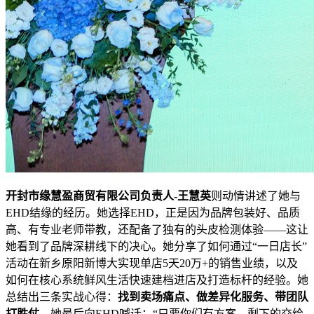
开封市缘慧盈商贸有限公司
负责人-
王慧英
则动情讲述了她与
EHD结缘的经历。她选择EHD，正是因为品牌包装好、品质
高、有专业老师带教，还配备了独有的头皮检测体验——这让
她看到了品牌深耕线下的决心。她分享了如何通过“一日店长”
活动在新乡原阳新博大实现单店5天20万+的销售业绩，以及
如何在核心系统鲜风生活快速建档进店及打造标杆的经验。她
总结出三条实战心得：
找到卖场痛点、做差异化服务、带团队
打胜仗
。她最后向EHD喊话：“只要你们有方案，剩下的交给