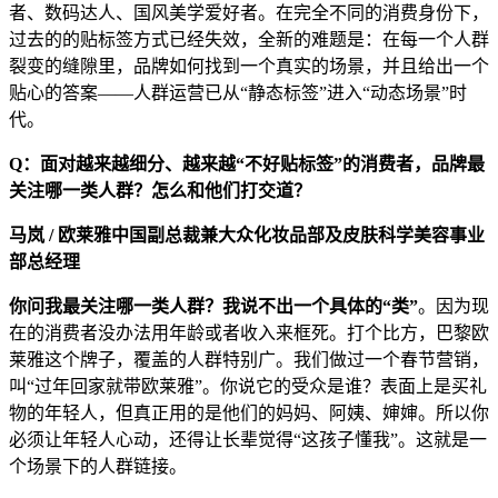
者、数码达人、国风美学爱好者。在完全不同的消费身份下，
过去的的贴标签方式已经失效，全新的难题是：在每一个人群
裂变的缝隙里，品牌如何找到一个真实的场景，并且给出一个
贴心的答案——人群运营已从“静态标签”进入“动态场景”时
代。
Q：面对越来越细分、越来越“不好贴标签”的消费者，品牌最
关注哪一类人群？怎么和他们打交道？
马岚 / 欧莱雅中国副总裁兼大众化妆品部及皮肤科学美容事业
部总经理
你问我最关注哪一类人群？我说不出一个具体的“类”
。因为现
在的消费者没办法用年龄或者收入来框死。打个比方，巴黎欧
莱雅这个牌子，覆盖的人群特别广。我们做过一个春节营销，
叫“过年回家就带欧莱雅”。你说它的受众是谁？表面上是买礼
物的年轻人，但真正用的是他们的妈妈、阿姨、婶婶。所以你
必须让年轻人心动，还得让长辈觉得“这孩子懂我”。这就是一
个场景下的人群链接。