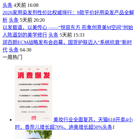
头条
4天前 16:08
2026家用染发剂性价比权威排行：9款平价好用染发产品全解
析
头条
5天前 20:20
以发载道，以美传心 ——“悦容东方·形象创意美M空间”创始
人陈道剑的美学修行
头条
5天前 15:33
润百颜ECM战略发布会启幕，国货护肤迈入“系统抗衰”新时
代
头条
04-30
一周热门
美妆行业全面复苏，天猫618开卖4小
时，香奈儿增长超70%，迪奥增长超50%
头条
1