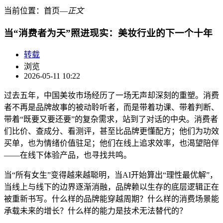
当前位置：
首页
―
正文
当“消费者为天”照进现实：美妆行业的下一个十年
转载
浏览
2026-05-11 10:22
过去五年，中国美妆市场经历了一场无声却深刻的重塑。消费
者不再是品牌故事的被动聆听者，而是带着功课、带着判断、
带着“既要又要还要”的复杂需求，站到了对话的中央。消费者
们比价、查成分、看测评，甚至比品牌更懂配方；他们为功效
买单，也为情绪价值驻足；他们在线上追求效率，也渴望陪伴
——在线下体验产品，也寻找共鸣。
当“所有女生”变得越来越聪明，当AI开始算出“理性最优解”，
当线上与线下的边界逐渐消融，品牌赖以生存的底层逻辑正在
被重新书写。什么样的品牌能穿越周期？什么样的消费场景能
承载未来的增长？什么样的能力是技术无法替代的？