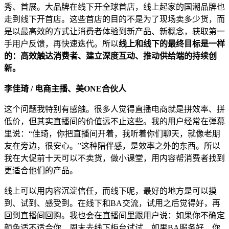
秀、首展。大品牌在线下开全球首店，线上起家的国潮品牌也
走到线下开首店。这些首店的目的不是为了现场卖多少货，而
是以最高效的方式让消费者体验到新产品、新概念，获取第一
手用户反馈，再快速迭代。所以
线上和线下的最终目标是一样
的：高效触达消费者、建立深度互动、推动供给端的持续创
新。
李佳琦 / 电商主播、美ONE合伙人
这个问题我特别有感触。很多人觉得直播电商就是拼效率、拼
低价，但其实直播间的价值远不止这些。我的用户经常在弹幕
里说：“佳琦，你把直播间开着，我听着你们聊天，就像老朋
友在旁边，很安心。”这种陪伴感，是效率之外的东西。所以
我在大促前十天可以不卖货，做小课堂，用内容帮消费者找到
更适合他们的产品。
线上可以用内容沉淀信任，而线下呢，最好的地方是可以摸
到、试到、感受到。在线下和BA交流，试用之后觉得好，再
回到直播间回购。我也会在直播间里跟用户说：如果你不确定
颜色适不适合你，周末去线下柜台试试，如果BA服务好，你