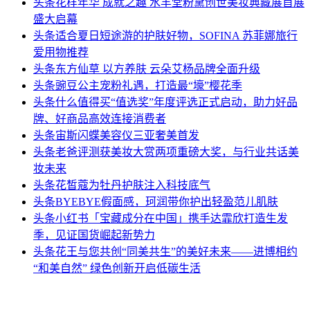
头条
花样年华 成就之趣 水羊堂粉黛创世美妆典藏展首展
盛大启幕
头条
适合夏日短途游的护肤好物，SOFINA 苏菲娜旅行
爱用物推荐
头条
东方仙草 以方养肤 云朵艾杨品牌全面升级
头条
豌豆公主宠粉礼遇，打造最“壕”樱花季
头条
什么值得买“值选奖”年度评选正式启动，助力好品
牌、好商品高效连接消费者
头条
宙斯闪蝶美容仪三亚奢美首发
头条
老爸评测获美妆大赏两项重磅大奖，与行业共话美
妆未来
头条
花皙蔻为牡丹护肤注入科技底气
头条
BYEBYE假面感，珂润带你护出轻盈范儿肌肤
头条
小红书「宝藏成分在中国」携手达霏欣打造生发
季，见证国货崛起新势力
头条
花王与您共创“同美共生”的美好未来——进博相约
“和美自然” 绿色创新开启低碳生活