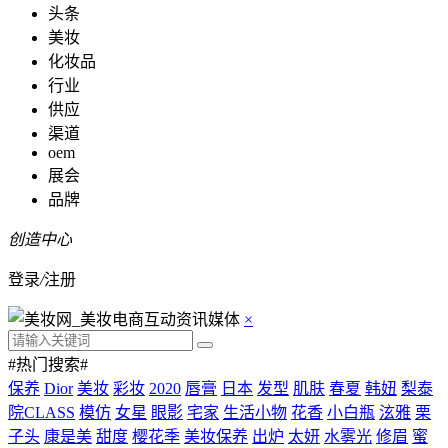
头条
美妆
化妆品
行业
供应
渠道
oem
展会
品牌
创造中心
登录
/
注册
×
#热门搜索#
保养
Dior
美妆
彩妆
2020
唇膏
日本
发型
肌肤
春夏
韩妞
梨泰
院CLASS
模仿
女星
眼影
宅家
生活小物
花香
小白瓶
泫雅
栗
子头
康是美
甜度
樱花季
美妆保养
出炉
太妍
水雾光
修眉
蜜