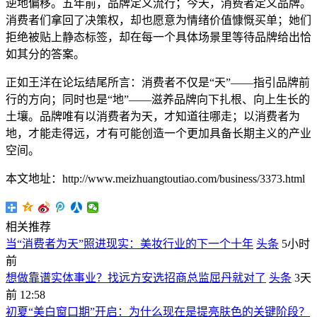
逆地偏移。五年前，品牌定义流行；今天，消费者定义品牌。
消费者们拿回了决策权，却也愿意为情绪价值慷慨买单；她们
拒绝被贴上静态标签，却在每一个具体场景里等待品牌给出恰
如其分的答案。
正如王洋在论坛结尾所言：消费者不仅是“天”——指引品牌前
行的方向；同时也是“地”——滋养品牌向下扎根、向上生长的
土壤。品牌唯有以消费者为天，才知道往哪走；以消费者为
地，才能走得远，才有可能创造一个更加具备长期主义的产业
空间。
本文地址：http://www.meizhuangtoutiao.com/business/3373.html
相关推荐
当“消费者为天”照进现实：美妆行业的下一个十年
头条
5小时
前
想做靠谱实体事业？找远方安选招商总监屈丹就对了
头条
3天
前 12:58
初夏“美白窗口期”开启：为什么现在是提亮肤色的关键阶段？