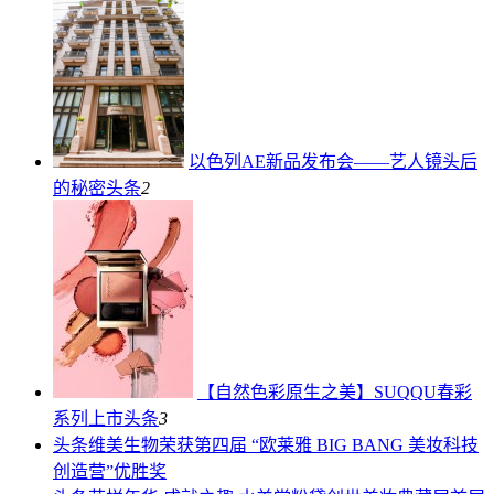
以色列AE新品发布会——艺人镜头后
的秘密
头条
2
【自然色彩原生之美】SUQQU春彩
系列上市
头条
3
头条
维美生物荣获第四届 “欧莱雅 BIG BANG 美妆科技
创造营”优胜奖