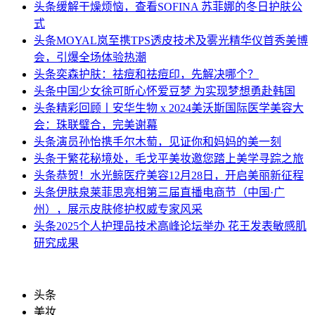
头条
缓解干燥烦恼，查看SOFINA 苏菲娜的冬日护肤公
式
头条
MOYAL岚至携TPS透皮技术及雾光精华仪首秀美博
会，引爆全场体验热潮
头条
奕森护肤：祛痘和祛痘印，先解决哪个？
头条
中国少女徐可昕心怀爱豆梦 为实现梦想勇赴韩国
头条
精彩回顾丨安华生物 x 2024美沃斯国际医学美容大
会：珠联璧合，完美谢幕
头条
演员孙怡携手尔木萄，见证你和妈妈的美一刻
头条
于繁花秘境处，毛戈平美妆邀您踏上美学寻踪之旅
头条
恭贺！水光鲸医疗美容12月28日，开启美丽新征程
头条
伊肤泉莱菲思亮相第三届直播电商节（中国·广
州），展示皮肤修护权威专家风采
头条
2025个人护理品技术高峰论坛举办 花王发表敏感肌
研究成果
头条
美妆