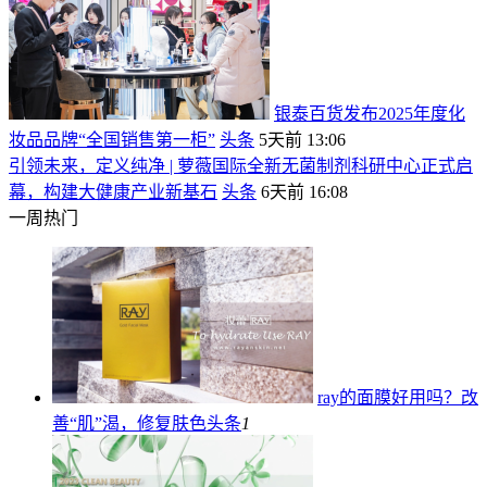
银泰百货发布2025年度化
妆品品牌“全国销售第一柜”
头条
5天前 13:06
引领未来，定义纯净 | 萝薇国际全新无菌制剂科研中心正式启
幕，构建大健康产业新基石
头条
6天前 16:08
一周热门
ray的面膜好用吗？改
善“肌”渴，修复肤色
头条
1