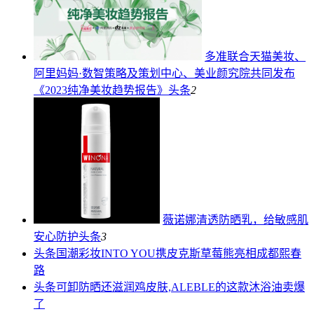
多准联合天猫美妆、
阿里妈妈·数智策略及策划中心、美业颜究院共同发布
《2023纯净美妆趋势报告》
头条
2
薇诺娜清透防晒乳，给敏感肌
安心防护
头条
3
头条
国潮彩妆INTO YOU携皮克斯草莓熊亮相成都熙春
路
头条
可卸防晒还滋润鸡皮肤,ALEBLE的这款沐浴油卖爆
了