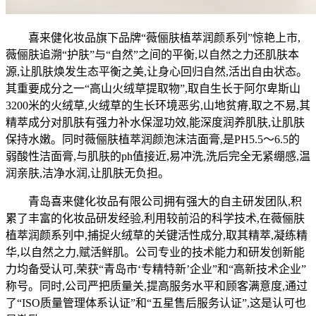
喜来健化妆品旗下品牌“薇俪肤植萃润颜系列”惊艳上市,
薇俪肤追溯“护肤”与“自然”之间的平衡,以自然之力还肌肤本
源,让肌肤焕发生态平衡之美,让身心回归自然,活出自由状态。
其重要成分之一“高山火绒草提取物”,取自生长于阿尔卑斯山
3200米的火绒草,火绒草的生长环境恶劣,山地贫瘠,取之不易,其
精萃成分对肌肤有强力补水保湿功效,能深度润养肌肤,让肌肤
保持水嫩。同时薇俪肤植萃润颜泡沫洁面膏,是PH5.5～6.5的
弱酸性洁面膏,与肌肤的ph值接近,易冲洗,洗后完全无紧绷感,温
润亲肤,洁净水润,让肌肤无负担。
青岛喜来健化妆品有限公司拥有强大的自主研发团队,积
累了丰富的化妆品研发经验,利用较前沿的科学技术,在薇俪肤
植萃润颜系列中,捕捉火绒草的关键活性成分,取其精萃,凝练精
华,以自然之力,赋活鲜肌。公司专业的技术能力和研发创新能
力均备受认可,荣获“青岛市‘专精特新’企业”和“高新技术企业”
称号。同时,公司严把质量关,提高服务水平和顾客满意度,通过
了“ISO质量管理体系认证”和“五星售后服务认证”,这是认可也