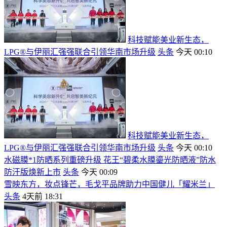
科技赋能美业新生态，
LPG®与伊丽汇强强联合引领华南市场升级
头条
今天 00:10
科技赋能美业新生态，
LPG®与伊丽汇强强联合引领华南市场升级
头条
今天 00:10
水磁膜*1防晒系列重磅升级 花王“碧柔水膜鎏光防晒液”防水
防汗版焕新上市
头条
今天 00:09
雪映东方，妆点锋芒，毛戈平品牌助力中国健儿「耀米兰」
头条
4天前 18:31