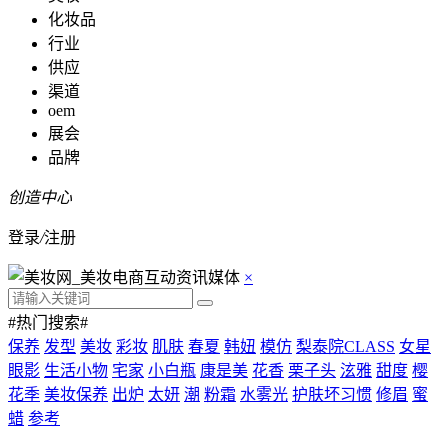
化妆品
行业
供应
渠道
oem
展会
品牌
创造中心
登录
/
注册
×
#热门搜索#
保养
发型
美妆
彩妆
肌肤
春夏
韩妞
模仿
梨泰院CLASS
女星
眼影
生活小物
宅家
小白瓶
康是美
花香
栗子头
泫雅
甜度
樱
花季
美妆保养
出炉
太妍
潮
粉霜
水雾光
护肤坏习惯
修眉
蜜
蜡
参考