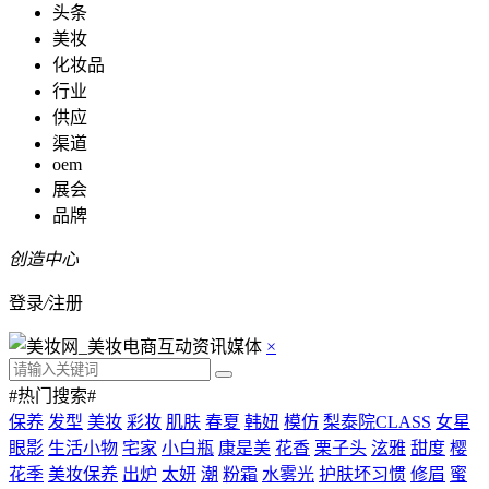
头条
美妆
化妆品
行业
供应
渠道
oem
展会
品牌
创造中心
登录
/
注册
×
#热门搜索#
保养
发型
美妆
彩妆
肌肤
春夏
韩妞
模仿
梨泰院CLASS
女星
眼影
生活小物
宅家
小白瓶
康是美
花香
栗子头
泫雅
甜度
樱
花季
美妆保养
出炉
太妍
潮
粉霜
水雾光
护肤坏习惯
修眉
蜜