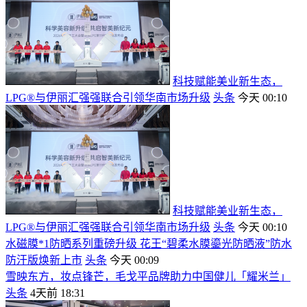
科技赋能美业新生态，
LPG®与伊丽汇强强联合引领华南市场升级
头条
今天 00:10
科技赋能美业新生态，
LPG®与伊丽汇强强联合引领华南市场升级
头条
今天 00:10
水磁膜*1防晒系列重磅升级 花王“碧柔水膜鎏光防晒液”防水
防汗版焕新上市
头条
今天 00:09
雪映东方，妆点锋芒，毛戈平品牌助力中国健儿「耀米兰」
头条
4天前 18:31