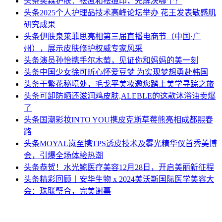
头条
奕森护肤：祛痘和祛痘印，先解决哪个？
头条
2025个人护理品技术高峰论坛举办 花王发表敏感肌
研究成果
头条
伊肤泉莱菲思亮相第三届直播电商节（中国·广
州），展示皮肤修护权威专家风采
头条
演员孙怡携手尔木萄，见证你和妈妈的美一刻
头条
中国少女徐可昕心怀爱豆梦 为实现梦想勇赴韩国
头条
于繁花秘境处，毛戈平美妆邀您踏上美学寻踪之旅
头条
可卸防晒还滋润鸡皮肤,ALEBLE的这款沐浴油卖爆
了
头条
国潮彩妆INTO YOU携皮克斯草莓熊亮相成都熙春
路
头条
MOYAL岚至携TPS透皮技术及雾光精华仪首秀美博
会，引爆全场体验热潮
头条
恭贺！水光鲸医疗美容12月28日，开启美丽新征程
头条
精彩回顾丨安华生物 x 2024美沃斯国际医学美容大
会：珠联璧合，完美谢幕