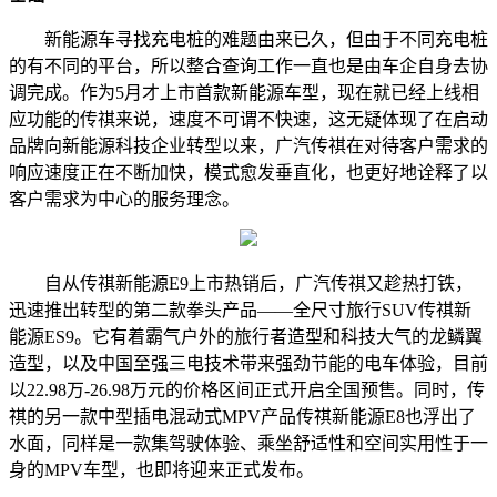
新能源车寻找充电桩的难题由来已久，但由于不同充电桩
的有不同的平台，所以整合查询工作一直也是由车企自身去协
调完成。作为5月才上市首款新能源车型，现在就已经上线相
应功能的传祺来说，速度不可谓不快速，这无疑体现了在启动
品牌向新能源科技企业转型以来，广汽传祺在对待客户需求的
响应速度正在不断加快，模式愈发垂直化，也更好地诠释了以
客户需求为中心的服务理念。
自从传祺新能源E9上市热销后，广汽传祺又趁热打铁，
迅速推出转型的第二款拳头产品——全尺寸旅行SUV传祺新
能源ES9。它有着霸气户外的旅行者造型和科技大气的龙鳞翼
造型，以及中国至强三电技术带来强劲节能的电车体验，目前
以22.98万-26.98万元的价格区间正式开启全国预售。同时，传
祺的另一款中型插电混动式MPV产品传祺新能源E8也浮出了
水面，同样是一款集驾驶体验、乘坐舒适性和空间实用性于一
身的MPV车型，也即将迎来正式发布。