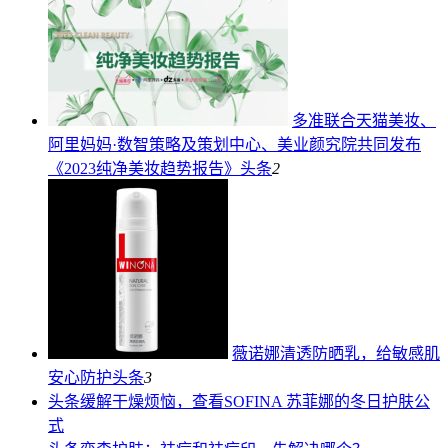
多准联合天猫美妆、
阿里妈妈·数智策略及策划中心、美业颜究院共同发布
《2023纯净美妆趋势报告》
头条
2
薇诺娜清透防晒乳，给敏感肌
安心防护
头条
3
头条
缓解干燥烦恼，查看SOFINA 苏菲娜的冬日护肤公
式