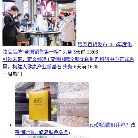
银泰百货发布2025年度化
妆品品牌“全国销售第一柜”
头条
5天前 13:06
引领未来，定义纯净 | 萝薇国际全新无菌制剂科研中心正式启
幕，构建大健康产业新基石
头条
6天前 16:08
一周热门
ray的面膜好用吗？改
善“肌”渴，修复肤色
头条
1