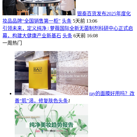
银泰百货发布2025年度化
妆品品牌“全国销售第一柜”
头条
5天前 13:06
引领未来，定义纯净 | 萝薇国际全新无菌制剂科研中心正式启
幕，构建大健康产业新基石
头条
6天前 16:08
一周热门
ray的面膜好用吗？改
善“肌”渴，修复肤色
头条
1