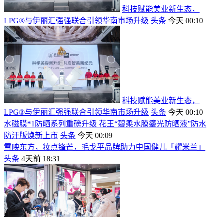
科技赋能美业新生态，
LPG®与伊丽汇强强联合引领华南市场升级
头条
今天 00:10
科技赋能美业新生态，
LPG®与伊丽汇强强联合引领华南市场升级
头条
今天 00:10
水磁膜*1防晒系列重磅升级 花王“碧柔水膜鎏光防晒液”防水
防汗版焕新上市
头条
今天 00:09
雪映东方，妆点锋芒，毛戈平品牌助力中国健儿「耀米兰」
头条
4天前 18:31