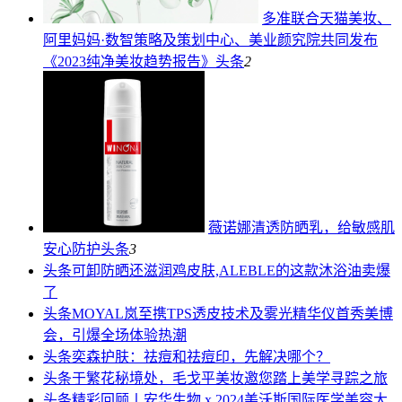
多准联合天猫美妆、
阿里妈妈·数智策略及策划中心、美业颜究院共同发布
《2023纯净美妆趋势报告》
头条
2
薇诺娜清透防晒乳，给敏感肌
安心防护
头条
3
头条
可卸防晒还滋润鸡皮肤,ALEBLE的这款沐浴油卖爆
了
头条
MOYAL岚至携TPS透皮技术及雾光精华仪首秀美博
会，引爆全场体验热潮
头条
奕森护肤：祛痘和祛痘印，先解决哪个？
头条
于繁花秘境处，毛戈平美妆邀您踏上美学寻踪之旅
头条
精彩回顾丨安华生物 x 2024美沃斯国际医学美容大