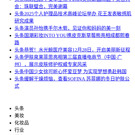
会：珠联璧合，完美谢幕
头条
2025个人护理品技术高峰论坛举办 花王发表敏感肌
研究成果
头条
演员孙怡携手尔木萄，见证你和妈妈的美一刻
头条
国潮彩妆INTO YOU携皮克斯草莓熊亮相成都熙春
路
头条
恭贺！水光鲸医疗美容12月28日，开启美丽新征程
头条
伊肤泉莱菲思亮相第三届直播电商节（中国·广
州），展示皮肤修护权威专家风采
头条
中国少女徐可昕心怀爱豆梦 为实现梦想勇赴韩国
头条
缓解干燥烦恼，查看SOFINA 苏菲娜的冬日护肤公
式
头条
美妆
化妆品
行业