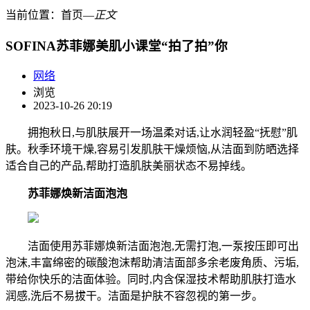
当前位置：
首页
―
正文
SOFINA苏菲娜美肌小课堂“拍了拍”你
网络
浏览
2023-10-26 20:19
拥抱秋日,与肌肤展开一场温柔对话,让水润轻盈“抚慰”肌
肤。秋季环境干燥,容易引发肌肤干燥烦恼,从洁面到防晒选择
适合自己的产品,帮助打造肌肤美丽状态不易掉线。
苏菲娜焕新洁面泡泡
洁面使用苏菲娜焕新洁面泡泡,无需打泡,一泵按压即可出
泡沫,丰富绵密的碳酸泡沫帮助清洁面部多余老废角质、污垢,
带给你快乐的洁面体验。同时,内含保湿技术帮助肌肤打造水
润感,洗后不易拔干。洁面是护肤不容忽视的第一步。