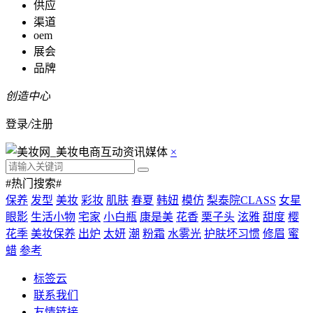
供应
渠道
oem
展会
品牌
创造中心
登录
/
注册
×
#热门搜索#
保养
发型
美妆
彩妆
肌肤
春夏
韩妞
模仿
梨泰院CLASS
女星
眼影
生活小物
宅家
小白瓶
康是美
花香
栗子头
泫雅
甜度
樱
花季
美妆保养
出炉
太妍
潮
粉霜
水雾光
护肤坏习惯
修眉
蜜
蜡
参考
标签云
联系我们
友情链接