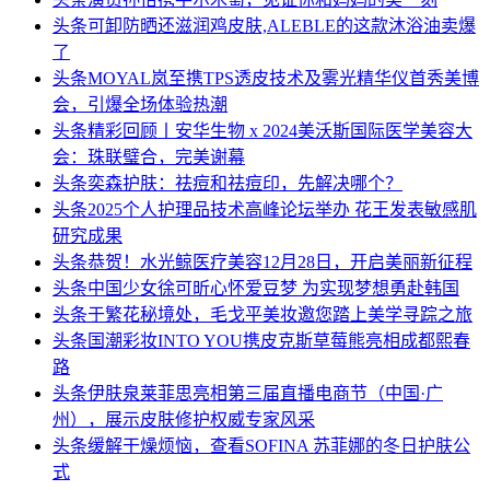
头条
可卸防晒还滋润鸡皮肤,ALEBLE的这款沐浴油卖爆
了
头条
MOYAL岚至携TPS透皮技术及雾光精华仪首秀美博
会，引爆全场体验热潮
头条
精彩回顾丨安华生物 x 2024美沃斯国际医学美容大
会：珠联璧合，完美谢幕
头条
奕森护肤：祛痘和祛痘印，先解决哪个？
头条
2025个人护理品技术高峰论坛举办 花王发表敏感肌
研究成果
头条
恭贺！水光鲸医疗美容12月28日，开启美丽新征程
头条
中国少女徐可昕心怀爱豆梦 为实现梦想勇赴韩国
头条
于繁花秘境处，毛戈平美妆邀您踏上美学寻踪之旅
头条
国潮彩妆INTO YOU携皮克斯草莓熊亮相成都熙春
路
头条
伊肤泉莱菲思亮相第三届直播电商节（中国·广
州），展示皮肤修护权威专家风采
头条
缓解干燥烦恼，查看SOFINA 苏菲娜的冬日护肤公
式