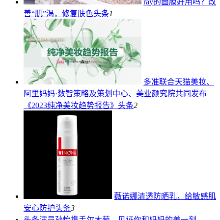
ray的面膜好用吗？改
善“肌”渴，修复肤色
头条
1
多准联合天猫美妆、
阿里妈妈·数智策略及策划中心、美业颜究院共同发布
《2023纯净美妆趋势报告》
头条
2
薇诺娜清透防晒乳，给敏感肌
安心防护
头条
3
头条
演员孙怡携手尔木萄，见证你和妈妈的美一刻