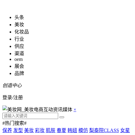
头条
美妆
化妆品
行业
供应
渠道
oem
展会
品牌
创造中心
登录
/
注册
×
#热门搜索#
保养
发型
美妆
彩妆
肌肤
春夏
韩妞
模仿
梨泰院CLASS
女星