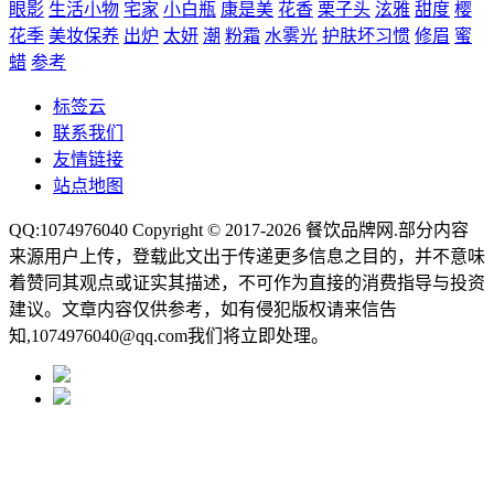
眼影
生活小物
宅家
小白瓶
康是美
花香
栗子头
泫雅
甜度
樱
花季
美妆保养
出炉
太妍
潮
粉霜
水雾光
护肤坏习惯
修眉
蜜
蜡
参考
标签云
联系我们
友情链接
站点地图
QQ:1074976040 Copyright © 2017-2026
餐饮品牌网
.部分内容
来源用户上传，登载此文出于传递更多信息之目的，并不意味
着赞同其观点或证实其描述，不可作为直接的消费指导与投资
建议。文章内容仅供参考，如有侵犯版权请来信告
知,1074976040@qq.com我们将立即处理。