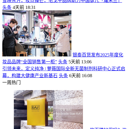
雪映东方，妆点锋芒，毛戈平品牌助力中国健儿「耀米兰」
头条
4天前 18:31
银泰百货发布2025年度化
妆品品牌“全国销售第一柜”
头条
5天前 13:06
引领未来，定义纯净 | 萝薇国际全新无菌制剂科研中心正式启
幕，构建大健康产业新基石
头条
6天前 16:08
一周热门