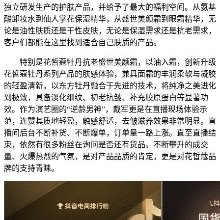
独立研发生产的护肤产品，并给予了最大的福利空间。从氨基
酸卸妆水到仙人掌花保湿精华，从盛世美颜霜到眼霜精华，无
论是油性肤质还是干性皮肤，无论是保湿需求还是抗老需求，
客户们都能在这里找到适合自己肤质的产品。
特别是花皙蔻牡丹抗老盛世美颜霜，以油入霜，创新升级
花皙蔻牡丹系列产品的肤感体验，兼具面霜的丰润柔软与凝胶
的轻盈清新，以东方牡丹融合于先进的技术，将纯净之美进化
到极致，具备淡化细纹、初老抗皱、补充胶原蛋白等显著功
效。作为演艺圈的“逆龄男神”，戴军更是在直播现场体验示
范，连赞其质地轻盈，触感舒适，去皱滋养效果非常明显。直
播间后台不断补货、不断爆单，订单量一路上涨。直至直播结
束，依然有很多粉丝在询问是否还有货品。不断攀升的成交
量、火爆热烈的气氛，是对产品品质的肯定，更是对花皙蔻品
牌的支持青睐。